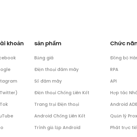
tài khoản
sản phẩm
Chức nă
acebook
Bảng giá
Đồng bộ Hà
oogle
Điện thoại đám mây
RPA
nstagram
Số đám mây
API
(Twitter)
Điện thoại Chống Liên Kết
Hợp tác Nh
kTok
Trang trại Điện thoại
Android AD
ouTube
Android Chống Liên Kết
Quản lý Pro
lo
Trình giả lập Android
Phát trực ti