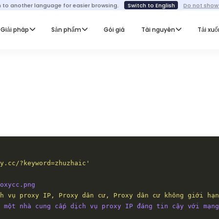
h to another language for easier browsing.
Switch to English
Do not show
Giải pháp
Sản phẩm
Gói giá
Tài nguyên
Tải xu
y.cc/?keyword=zhuzhaic'
oxycc.png
ch vụ proxy IP, Proxy dân cư, Proxy dân cư không giới hạn
 một nhà cung cấp dịch vụ proxy IP đáng tin cậy với mạng