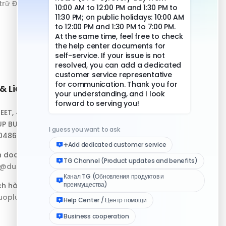
 trữ Đám mây
& Liên hệ
Liên kết nhanh
REET, #10-04,
Trung tâm Hỗ trợ
P BUILDING,
Tải xuống Ứng dụng
048693
Bộ Tài nguyên Logo
h doanh:
p@duoplus.net
Nhật ký Cập nhật
ch hàng:
oplus.net