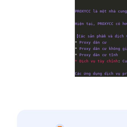
PROXYCC là một nhà cung
Hiện tại, PROXYCC có hơ
【Các sản phẩm và dịch 
* 
Proxy dân cư
* 
Proxy dân cư không gi
* 
Proxy dân cư tĩnh
* Dịch vụ tùy chỉnh
: 
Cu
Các ứng dụng dịch vụ pr