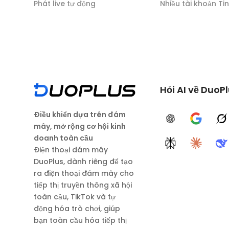
Phát live tự động
Nhiều tài khoản Ti
Hỏi AI về DuoP
Điều khiển dựa trên đám
ChatGPT
Google A
G
mây, mở rộng cơ hội kinh
doanh toàn cầu
Perplexity
Claude
D
Điện thoại đám mây
DuoPlus, dành riêng để tạo
ra điện thoại đám mây cho
tiếp thị truyền thông xã hội
toàn cầu, TikTok và tự
động hóa trò chơi, giúp
bạn toàn cầu hóa tiếp thị