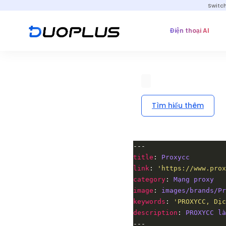
Switc
Điện thoại AI
Tìm hiểu thêm
title
: 
Proxycc
link
: 
'https://www.prox
category
: 
Mạng proxy
image
: 
images/brands/Pr
keywords
: 
'PROXYCC, Dị
description
: 
PROXYCC là