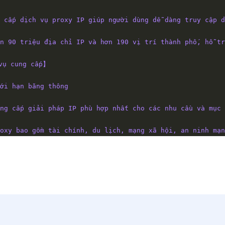
 cấp dịch vụ proxy IP giúp người dùng dễ dàng truy cập d
n 90 triệu địa chỉ IP và hơn 190 vị trí thành phố, hỗ tr
vụ cung cấp】
ới hạn băng thông
ng cấp giải pháp IP phù hợp nhất cho các nhu cầu và mục 
oxy bao gồm tài chính, du lịch, mạng xã hội, an ninh mạn