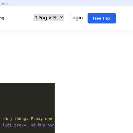
 again
Login
Free Trial
ống
 băng thông, Proxy dân cư tĩnh, Mạng proxy, Truy cập dữ 
 lưới proxy, sở hữu hơn 90 triệu địa chỉ IP và hơn 190 v