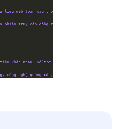
ữ liệu web toàn cầu thông qua mạng lưới proxy đáng tin c
ợ phiên truy cập đồng thời không giới hạn, tỷ lệ thành c
tiêu khác nhau. Hỗ trợ kỹ thuật mạnh mẽ, có thể tùy chỉn
g, công nghệ quảng cáo, mua sắm điện tử, dư luận mạng, đ