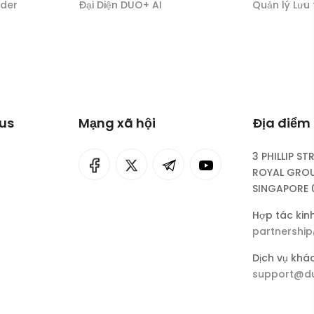
nder
Đại Diện DUO+ AI
Quản lý Lưu
lus
Mạng xã hội
Địa điểm 
3 PHILLIP ST
I
rok
ROYAL GROU
SINGAPORE 
eepSeek
Hợp tác kin
partnershi
Dịch vụ khá
support@du