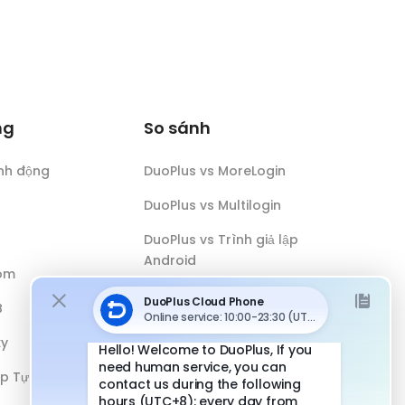
ng
So sánh
nh động
DuoPlus vs MoreLogin
DuoPlus vs Multilogin
DuoPlus vs Trình giả lập
Android
óm
DuoPlus vs Antidetect Browser
B
DuoPlus vs Điện thoại vật lý
xy
ếp Tự động