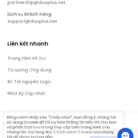
partnership@duoplus.net
Dịch vụ khách hàng:
support@duoplus.net
Liên kết nhanh
Trung tâm Hỗ trợ
Tải xuống Ứng dụng
Bộ Tài nguyên Logo
Nhật ký Cập nhật
Bằng cách nhấp vào "Chấp nhận", bạn đồng ý chúng tôi
sử dụng Cookie để tối ưu hóa thông tin hiển thị cho bạn
Bản quyền © DUOPLUS PTE. LTD.
và phân tích lưu lượng truy cập trên trang web của
Chính sách bảo
Chính sách hoàn
Điều khoản sử
chúng tôi. Vui lòng đọc
Chính sách Cookie
của chúng
mật
tiền
dụng
tôi để được hướng dẫn.