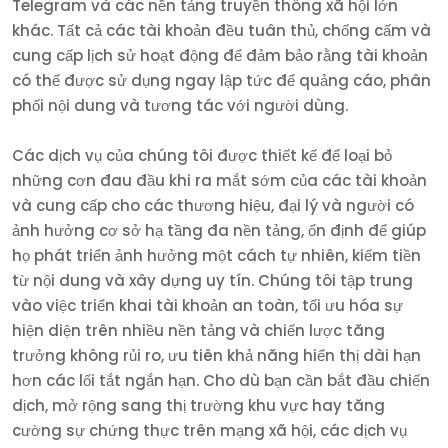
Telegram và các nền tảng truyền thông xã hội lớn
khác. Tất cả các tài khoản đều tuân thủ, chống cấm và
cung cấp lịch sử hoạt động để đảm bảo rằng tài khoản
có thể được sử dụng ngay lập tức để quảng cáo, phân
phối nội dung và tương tác với người dùng.
Các dịch vụ của chúng tôi được thiết kế để loại bỏ
những cơn đau đầu khi ra mắt sớm của các tài khoản
và cung cấp cho các thương hiệu, đại lý và người có
ảnh hưởng cơ sở hạ tầng đa nền tảng, ổn định để giúp
họ phát triển ảnh hưởng một cách tự nhiên, kiếm tiền
từ nội dung và xây dựng uy tín. Chúng tôi tập trung
vào việc triển khai tài khoản an toàn, tối ưu hóa sự
hiện diện trên nhiều nền tảng và chiến lược tăng
trưởng không rủi ro, ưu tiên khả năng hiển thị dài hạn
hơn các lối tắt ngắn hạn. Cho dù bạn cần bắt đầu chiến
dịch, mở rộng sang thị trường khu vực hay tăng
cường sự chứng thực trên mạng xã hội, các dịch vụ