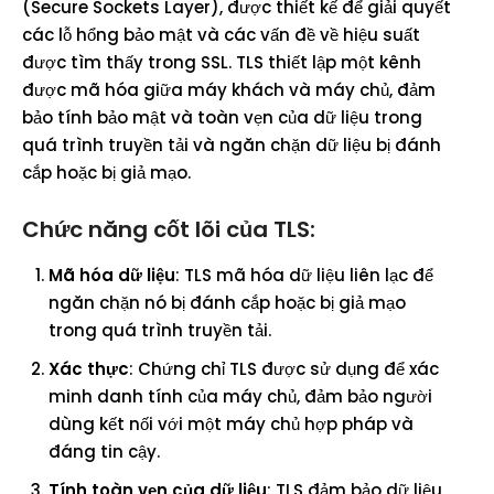
(Secure Sockets Layer), được thiết kế để giải quyết
các lỗ hổng bảo mật và các vấn đề về hiệu suất
được tìm thấy trong SSL. TLS thiết lập một kênh
được mã hóa giữa máy khách và máy chủ, đảm
bảo tính bảo mật và toàn vẹn của dữ liệu trong
quá trình truyền tải và ngăn chặn dữ liệu bị đánh
cắp hoặc bị giả mạo.
Chức năng cốt lõi của TLS:
Mã hóa dữ liệu
: TLS mã hóa dữ liệu liên lạc để
ngăn chặn nó bị đánh cắp hoặc bị giả mạo
trong quá trình truyền tải.
Xác thực
: Chứng chỉ TLS được sử dụng để xác
minh danh tính của máy chủ, đảm bảo người
dùng kết nối với một máy chủ hợp pháp và
đáng tin cậy.
Tính toàn vẹn của dữ liệu
: TLS đảm bảo dữ liệu