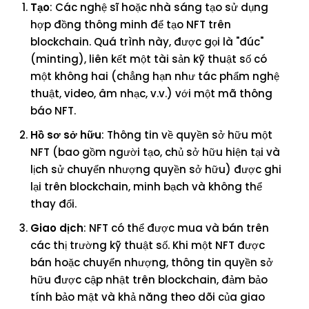
Tạo
: Các nghệ sĩ hoặc nhà sáng tạo sử dụng
hợp đồng thông minh để tạo NFT trên
blockchain. Quá trình này, được gọi là "đúc"
(minting), liên kết một tài sản kỹ thuật số có
một không hai (chẳng hạn như tác phẩm nghệ
thuật, video, âm nhạc, v.v.) với một mã thông
báo NFT.
Hồ sơ sở hữu
: Thông tin về quyền sở hữu một
NFT (bao gồm người tạo, chủ sở hữu hiện tại và
lịch sử chuyển nhượng quyền sở hữu) được ghi
lại trên blockchain, minh bạch và không thể
thay đổi.
Giao dịch
: NFT có thể được mua và bán trên
các thị trường kỹ thuật số. Khi một NFT được
bán hoặc chuyển nhượng, thông tin quyền sở
hữu được cập nhật trên blockchain, đảm bảo
tính bảo mật và khả năng theo dõi của giao