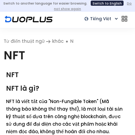
Switch to another language for easier browsing.
Switch to English
Do
not show again
Từ điển thuật ngữ
khác
N
NFT
NFT
NFT là gì?
NFT là viết tắt của "Non-Fungible Token" (Mã
thông báo không thể thay thế), là một loại tài sản
kỹ thuật số dựa trên công nghệ blockchain, được
sử dụng để đại diện cho các vật phẩm hoặc khái
niệm độc đáo, không thể hoán đổi cho nhau.