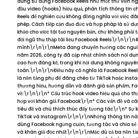
dung sử dụng Facebook Reels như một thư viện ng
đầu video (hooks) hiệu quả, phân tích thông tin chi
Reels để nghiên cứu không đồng nghĩa với việc đă
phép. Cách tiếp cận đạo đức và hợp pháp là sử d
khảo cho việc tái tạo nguyên bản, chứ không phải t
đội ngũ thu thập tài liệu Facebook Reels\r\n\r\n
mình\r\n\r\nMeta đang chuyển hướng các nguồn l
năm 2026, công ty đã cập nhật chính sách nội dung
cao hơn đáng kể, trong khi nội dung không nguyên 
toán.\r\n\r\nĐiều này có nghĩa là Facebook Reels
là nền tảng phụ để đăng chéo từ TikTok hoặc Instag
thương hiệu, hướng dẫn và đánh giá sản phẩm, Fac
về:\r\n\r\n* Cấu trúc hook video hiệu quả cho th
hợp với khán giả Facebook\r\n* Các vấn đề và câ
tiêu đề và chú thích thúc đẩy tương tác\r\n* Sự k
TikTok và Instagram\r\n\r\nNhững thông tin này 
dùng Facebook ngừng cuộn, tương tác và chia sẻ 
và khán giả độc nhất\r\n\r\nMặc dù cả ba nền tả