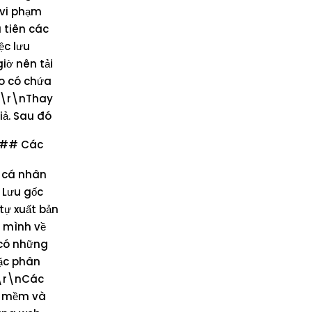
 vi phạm
 tiên các
ệc lưu
iờ nên tải
eo có chứa
\n\r\nThay
iả. Sau đó
n## Các
 cá nhân
 Lưu gốc
tự xuất bản
h mình về
 có những
oặc phân
n\r\nCác
ần mềm và