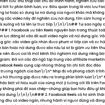
hiên cứu: thu thập các chủ đề thịnh hành, nghiên cứu cá
 tiết từ phần bình luận, v.v. Điều quan trọng là việc lưu F
ng lại hoặc sử dụng lại nội dung của người khác mà không
ụng các video này để nghiên cứu nội dung, tìm cảm hứng
ải xuống và tải lên lại trực tiếp.\r\n\r\n## Tại sao ngày
### 1. Facebook ưu tiên Reels nguyên bản trong thuật to
ực đáng kể vào đề xuất video ngắn và nội dung gốc. Và
 gốc: các video gốc nhận được phạm vi tiếp cận và cơ hội
bản hoặc nội dung được xào nấu lại sẽ bị giảm ưu tiên th
 nên được coi là một kênh thử nghiệm nội dung riêng biệt
ram. Đối với các đội ngũ tập trung vào affiliate marketin
ebook Reels cung cấp những thông tin chi tiết độc đáo
ị trường ngách của bạn\r\n* Nhịp độ và phong cách trìn
u hỏi thường gặp được nêu ra trong phần bình luận\r\n*
hác biệt về hiệu suất của cùng một ý tưởng cốt lõi trên F
không phải để sao chép—chúng giúp bạn hiểu điều gì kh
nội dung.\r\n\r\n### 2. Facebook Reels có hệ sinh thái
ng đều có video ngắn, nhưng hành vi người dùng và động 