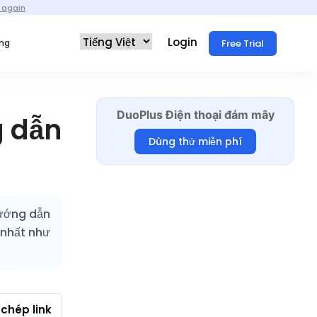
 again
Login
Free Trial
ống
DuoPlus Điện thoại đám mây
g dẫn
Dùng thử miễn phí
Hướng dẫn
 nhất như
chép link