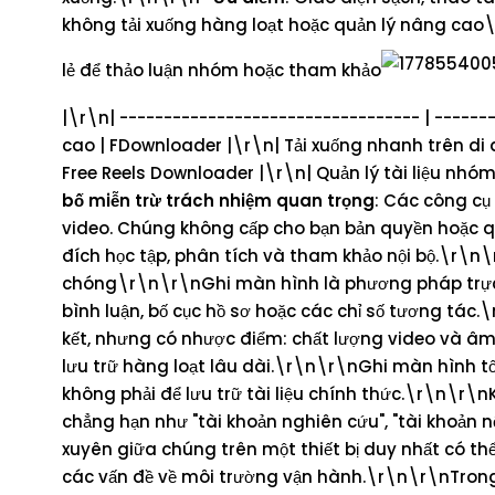
không tải xuống hàng loạt hoặc quản lý nâng cao
lẻ để thảo luận nhóm hoặc tham khảo
|\r\n| ---------------------------------- | ------
cao | FDownloader |\r\n| Tải xuống nhanh trên di 
Free Reels Downloader |\r\n| Quản lý tài liệu nh
bố miễn trừ trách nhiệm quan trọng
: Các công cụ 
video. Chúng không cấp cho bạn bản quyền hoặc q
đích học tập, phân tích và tham khảo nội bộ.\r\n
chóng\r\n\r\nGhi màn hình là phương pháp trực ti
bình luận, bố cục hồ sơ hoặc các chỉ số tương tác
kết, nhưng có nhược điểm: chất lượng video và â
lưu trữ hàng loạt lâu dài.\r\n\r\nGhi màn hình tố
không phải để lưu trữ tài liệu chính thức.\r\n\r\
chẳng hạn như "tài khoản nghiên cứu", "tài khoản 
xuyên giữa chúng trên một thiết bị duy nhất có th
các vấn đề về môi trường vận hành.\r\n\r\nTrong