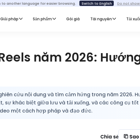
h to another language for easier browsing.
Switch to English
Do not show
Giải pháp
Sản phẩm
Gói giá
Tài nguyên
Tải xu
Reels năm 2026: Hướn
hiên cứu nội dung và tìm cảm hứng trong năm 2026. 
 sự khác biệt giữa lưu và tải xuống, và các công cụ tốt
video một cách hợp pháp và đạo đức.
Chia sẻ
Sao 