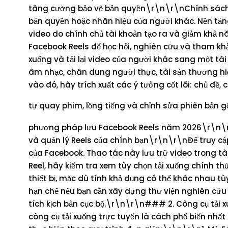
tăng cường bảo vệ bản quyền\r\n\r\nChính sách 
bản quyền hoặc nhãn hiệu của người khác. Nền tảng
video do chính chủ tài khoản tạo ra và giảm khả n
Facebook Reels để học hỏi, nghiên cứu và tham khả
xuống và tải lại video của người khác sang một tài
âm nhạc, chân dung người thực, tài sản thương hi
vào đó, hãy trích xuất các ý tưởng cốt lõi: chủ đề
tự quay phim, lồng tiếng và chỉnh sửa phiên bản 
phương pháp lưu Facebook Reels năm 2026\r\n\r
và quản lý Reels của chính bạn\r\n\r\nĐể truy cậ
của Facebook. Thao tác này lưu trữ video trong tài
Reel, hãy kiểm tra xem tùy chọn tải xuống chính th
thiết bị, mặc dù tính khả dụng có thể khác nhau
hạn chế nếu bạn cần xây dựng thư viện nghiên cứu
tích kịch bản cục bộ.\r\n\r\n### 2. Công cụ tải 
công cụ tải xuống trực tuyến là cách phổ biến nh