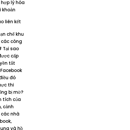
 hợp lý hóa
ài khoản
 liên kết
hạn chế khu
u các công
 Tại sao
được cấp
yền tắt
g Facebook
điều đó
hực thi
ống bị mờ?
 tích của
n, cảnh
i các nhà
ebook,
 dung và hồ