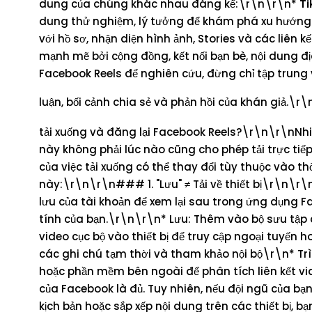
dung của chúng khác nhau đáng kể:\r\n\r\n*
Ti
dung thử nghiệm, lý tưởng để khám phá xu hướn
với hồ sơ, nhận diện hình ảnh, Stories và các liên k
mạnh mẽ bởi cộng đồng, kết nối bạn bè, nội dung 
Facebook Reels để nghiên cứu, đừng chỉ tập trung 
luận, bối cảnh chia sẻ và phản hồi của khán giả.\r
tải xuống và đăng lại Facebook Reels?\r\n\r\nNhi
này không phải lúc nào cũng cho phép tải trực tiếp
của việc tải xuống có thể thay đổi tùy thuộc vào t
này:\r\n\r\n### 1. "Lưu" ≠ Tải về thiết bị\r\n\r
lưu của tài khoản để xem lại sau trong ứng dụng F
tính của bạn.\r\n\r\n* Lưu: Thêm vào bộ sưu tập 
video cục bộ vào thiết bị để truy cập ngoại tuyến 
các ghi chú tạm thời và tham khảo nội bộ\r\n* Trì
hoặc phần mềm bên ngoài để phân tích liên kết v
của Facebook là đủ. Tuy nhiên, nếu đội ngũ của bạn
kịch bản hoặc sắp xếp nội dung trên các thiết bị