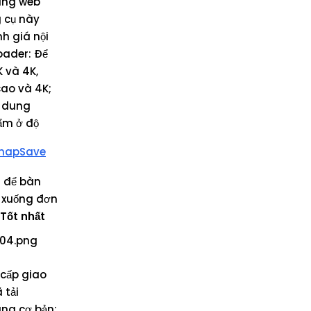
rang web
 cụ này
h giá nội
oader: Để
K và 4K,
cao và 4K;
i dung
hẩm ở độ
napSave
h để bàn
i xuống đơn
Tốt nhất
cấp giao
 tải
ăng cơ bản;