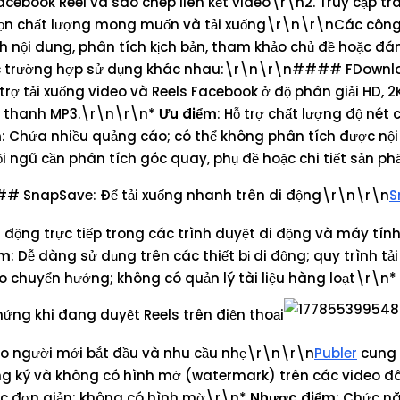
acebook Reel và sao chép liên kết video\r\n2. Truy cập t
 chọn chất lượng mong muốn và tải xuống\r\n\r\nCác công
 nội dung, phân tích kịch bản, tham khảo chủ đề hoặc đán
các trường hợp sử dụng khác nhau:\r\n\r\n#### FDownl
trợ tải xuống video và Reels Facebook ở độ phân giải HD, 2
m thanh MP3.\r\n\r\n*
Ưu điểm
: Hỗ trợ chất lượng độ nét 
m
: Chứa nhiều quảng cáo; có thể không phân tích được nộ
ội ngũ cần phân tích góc quay, phụ đề hoặc chi tiết sản p
 SnapSave: Để tải xuống nhanh trên di động\r\n\r\n
S
t động trực tiếp trong các trình duyệt di động và máy tín
ểm
: Dễ dàng sử dụng trên các thiết bị di động; quy trình tả
o chuyển hướng; không có quản lý tài liệu hàng loạt\r\n*
ứng khi đang duyệt Reels trên điện thoại
o người mới bắt đầu và nhu cầu nhẹ\r\n\r\n
Publer
cung 
ng ký và không có hình mờ (watermark) trên các video đã
tác đơn giản; không có hình mờ\r\n*
Nhược điểm
: Chức n