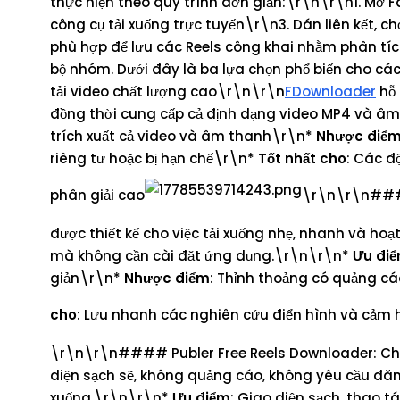
thực hiện theo quy trình đơn giản:\r\n\r\n1. Mở F
công cụ tải xuống trực tuyến\r\n3. Dán liên kết,
phù hợp để lưu các Reels công khai nhằm phân tích
bộ nhóm. Dưới đây là ba lựa chọn phổ biến cho 
tải video chất lượng cao\r\n\r\n
FDownloader
hỗ 
đồng thời cung cấp cả định dạng video MP4 và â
trích xuất cả video và âm thanh\r\n*
Nhược điể
riêng tư hoặc bị hạn chế\r\n*
Tốt nhất cho
: Các đ
phân giải cao
\r\n\r\n####
được thiết kế cho việc tải xuống nhẹ, nhanh và hoạ
mà không cần cài đặt ứng dụng.\r\n\r\n*
Ưu đi
giản\r\n*
Nhược điểm
: Thỉnh thoảng có quảng cá
cho
: Lưu nhanh các nghiên cứu điển hình và cảm h
\r\n\r\n#### Publer Free Reels Downloader: Ch
diện sạch sẽ, không quảng cáo, không yêu cầu đă
xuống.\r\n\r\n*
Ưu điểm
: Giao diện sạch, thao 