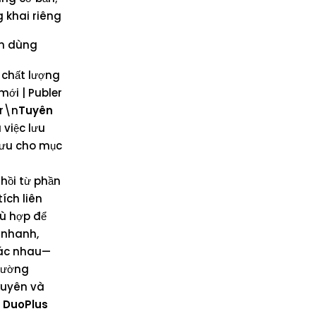
 khai riêng
ên dùng
 chất lượng
mới | Publer
\r\n
Tuyên
 việc lưu
lưu cho mục
hồi từ phần
ích liên
hù hợp để
 nhanh,
hác nhau—
thường
 xuyên và
 DuoPlus