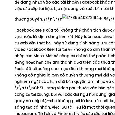
để đăng nhập vào các tài khoản Facebook khác nhau
việc sắp xếp tài liệu, tạo nội dung và xuất bản tài 
thường xuyên.\r\n\r\n
\r\
Facebook Reels của tôi không thể phân tích được?
vực hoặc lỗi định dạng liên kết. Hãy luôn sao chép
cụ web vẫn thất bại, hãy sử dụng tính năng Lưu c
video Facebook Reel tôi tải về không có âm thanh
phép của Meta. Một số công cụ chỉ có thể phân tíc
tiếng hoặc hạn chế âm thanh dựa trên các thỏa 
Reels đã tải xuống cho mục đích thương mại không
không có nghĩa là bạn có quyền thương mại đối với
nghiêm ngặt các hạn chế bản quyền âm nhạc và ch
\r\n\r\nChất lượng video phụ thuộc vào bản gốc đ
công cụ tải xuống. Đối với các đội ngũ nội dung, gi
quay và nhịp độ—chứ không phải là lưu trữ chất 
sáng tạo cá nhân, việc lưu tài liệu là một thói qu
Instagram, TikTok và Pinterest, việc sắp xếp tài li