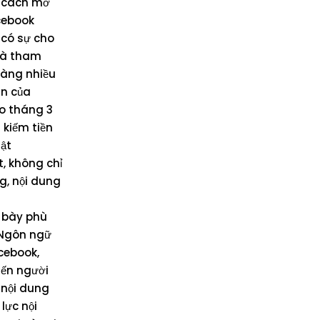
c cách mở
acebook
 có sự cho
 và tham
 càng nhiều
án của
o tháng 3
 kiếm tiền
uật
, không chỉ
g, nội dung
h bày phù
 Ngôn ngữ
acebook,
iến người
 nội dung
lực nội