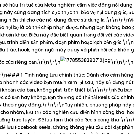
sở hữu trí tuệ của Meta nghiêm cấm việc đăng nội dung
 này cũng đang tích cực thực thi bảo vệ nội dung gốc, ưu
ăng hiển thị cho các nội dung được sử dụng lại.\r\n\r\nVi
o nội bộ là có thể chấp nhận được, nhưng bạn không bao g
 khoản khác. Điều này đặc biệt quan trọng đối với các vid
ệu, trình diễn sản phẩm, đoạn phim hoặc kịch bản gốc.\r
, cấu trúc, hook, ngôn ngữ máy quay và phản hồi của khán g
gốc của riêng bạn.\r\n\r\n
\r\n\r\
\n### 1. Tính năng Lưu chính thức: Dành cho cảm hứng
p nhanh các video bạn muốn xem lại sau, hãy sử dụng nút
 khoản của bạn, không phải trên thiết bị.\r\n\r\nNếu bạn 
ức có sẵn hay không. Bạn thường có thể tải Reels của chín
 tùy theo ngày đăng.\r\n\r\nTuy nhiên, phương pháp này
 cho nhóm, lưu trữ các nghiên cứu điển hình công khai h
xuống trực tuyến: Để lưu tạm thời các Reels công khai\r\
ất để lưu Facebook Reels. Chúng không yêu cầu cài đặt ph