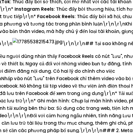
kTok
: Thúc đẩy bởi sở thích, cởi mở nhất với các tài khoản
g\r\n*
Instagram Reels
: Thúc đẩy bởi thương hiệu, tích h
ết trực tiếp\r\n*
Facebook Reels
: Thúc đẩy bởi xã hội, chị
địa phương và tương tác trong phần bình luận\r\n\r\nKhi
vào bản thân video, mà hãy chú ý đến loại tài khoản, giọn
\n\r\n
\r\n\r\n## Tại sao không nên
ều người dùng nhận thấy Facebook Reels có nút "Lưu", nh
 về thiết bị. Ngay cả đối với những video bạn tự đăng, tín
hời điểm đăng nội dung. Có hai lý do chính cho việc
\nNhấp vào nút "Lưu" trên Facebook chỉ thêm video vào bộ
acebook. Nó không tải tệp video về thư viện ảnh điện thoạ
đã lưu trên Facebook để xem trong ứng dụng\r\n* Tải xuố
hoặc lưu trữ\r\n* Ghi màn hình: Chụp lại màn hình video, 
nh tải xuống bên thứ ba: Sử dụng các trang web, tiện ích 
ideo\r\n\r\nĐối với cảm hứng ngẫu nhiên, tính năng Lưu 
 cần lưu trữ tài liệu trong thư mục chung, thêm ghi chú, p
, bạn sẽ cần các phương pháp bổ sung.\r\n\r\n### 2. Met