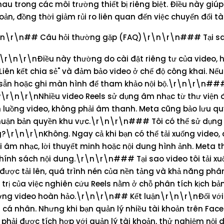
 trong các môi trường thiết bị riêng biệt. Điều này giúp
khoản, đồng thời giảm rủi ro liên quan đến việc chuyển đổi t
n\r\n## Câu hỏi thường gặp (FAQ)\r\n\r\n### Tại sao
\r\n\r\nĐiều này thường do cài đặt riêng tư của video, 
 "Liên kết chia sẻ" và đảm bảo video ở chế độ công khai. Nế
ó sẵn hoặc ghi màn hình để tham khảo nội bộ.\r\n\r\n###
?\r\n\r\nNhiều video Reels sử dụng âm nhạc từ thư viện 
h luồng video, không phải âm thanh. Meta cũng bảo lưu qu
thuận bản quyền khu vực.\r\n\r\n### Tôi có thể sử dụn
?\r\n\r\nKhông. Ngay cả khi bạn có thể tải xuống video, 
 âm nhạc, lời thuyết minh hoặc nội dung hình ảnh. Meta t
ính sách nội dung.\r\n\r\n### Tại sao video tôi tải xu
ược tải lên, quá trình nén của nền tảng và khả năng phân
á trị của việc nghiên cứu Reels nằm ở chỗ phân tích kịch bả
lượng video hoàn hảo.\r\n\r\n## Kết luận\r\n\r\nĐối vớ
en cá nhân. Nhưng khi bạn quản lý nhiều tài khoản trên Fac
ệu phải được tích hợp với quản lý tài khoản, thử nghiệm nội