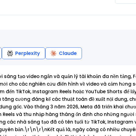
Perplexity
Claude
ời sáng tạo video ngắn và quản lý tài khoản đa nền tảng,
á mới cho các nghiên cứu điển hình về video và cảm hứng 
m đến TikTok, Instagram Reels hoặc YouTube Shorts để lấy 
 tăng cường đáng kể các thuật toán đề xuất nội dung, ch
i dung gốc. Vào tháng 3 năm 2026, Meta đã triển khai chư
ận Reels và thu nhập hàng tháng ổn định cho những người
ông các nhà sáng tạo đã có tên tuổi từ TikTok, Instagram
nguyên bản.\r\n\r\nKết quả là, ngày càng có nhiều chuyên