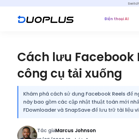
Switc
Điện thoại AI
Cách lưu Facebook 
công cụ tải xuống
Khám phá cách sử dụng Facebook Reels để ng
này bao gồm các cập nhật thuật toán mới nhất,
FDownloader và SnapSave để lưu trữ tài liệu 
Tác giả
Marcus Johnson