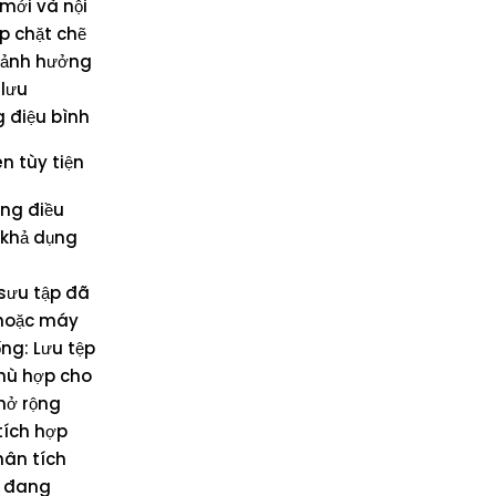
 mới và nội
ợp chặt chẽ
u ảnh hưởng
 lưu
g điệu bình
 tùy tiện
ưng điều
h khả dụng
 sưu tập đã
i hoặc máy
ng: Lưu tệp
phù hợp cho
mở rộng
tích hợp
hân tích
a đang