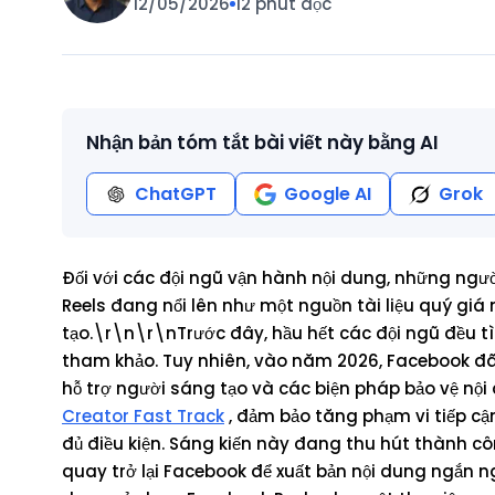
12/05/2026
12 phút đọc
Nhận bản tóm tắt bài viết này bằng AI
ChatGPT
Google AI
Grok
Đối với các đội ngũ vận hành nội dung, những ngư
Reels đang nổi lên như một nguồn tài liệu quý gi
tạo.\r\n\r\nTrước đây, hầu hết các đội ngũ đều tì
tham khảo. Tuy nhiên, vào năm 2026, Facebook đã
hỗ trợ người sáng tạo và các biện pháp bảo vệ nộ
Creator Fast Track
, đảm bảo tăng phạm vi tiếp c
đủ điều kiện. Sáng kiến này đang thu hút thành c
quay trở lại Facebook để xuất bản nội dung ngắn 