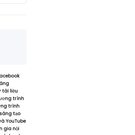
 Facebook
sáng
tài liệu
ương trình
ơng trình
 sáng tạo
 và YouTube
 gia nội