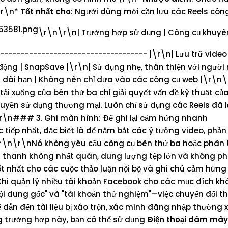
\r\n*
Tốt nhất cho
: Người dùng mới cần lưu các Reels công
\r\n\r\n| Trường hợp sử dụng | Công cụ khuy
------------------------------------- |\r\n| Lưu trữ video
động | SnapSave |\r\n| Sử dụng nhẹ, thân thiện với người 
óm dài hạn | Không nên chỉ dựa vào các công cụ web |\r\n
tải xuống của bên thứ ba chỉ giải quyết vấn đề kỹ thuật của
uyền sử dụng thương mại. Luôn chỉ sử dụng các Reels đã 
\r\n### 3. Ghi màn hình: Để ghi lại cảm hứng nhanh
ếp nhất, đặc biệt là để nắm bắt các ý tưởng video, phản 
.\r\n\r\nNó không yêu cầu công cụ bên thứ ba hoặc phân t
m thanh không nhất quán, dung lượng tệp lớn và không p
t nhất cho các cuộc thảo luận nội bộ và ghi chú cảm hứng
nKhi quản lý nhiều tài khoản Facebook cho các mục đích k
nội dung gốc" và "tài khoản thử nghiệm"—việc chuyển đổi 
ể dẫn đến tài liệu bị xáo trộn, xác minh đăng nhập thường
 trường hợp này, bạn có thể sử dụng
Điện thoại đám mây