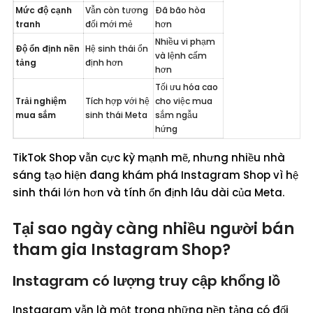
Mức độ cạnh 
Vẫn còn tương 
Đã bão hòa 
tranh
đối mới mẻ
hơn
Nhiều vi phạm 
Độ ổn định nền 
Hệ sinh thái ổn 
và lệnh cấm 
tảng
định hơn
hơn
Tối ưu hóa cao 
Trải nghiệm 
Tích hợp với hệ 
cho việc mua 
mua sắm
sinh thái Meta
sắm ngẫu 
hứng
TikTok Shop vẫn cực kỳ mạnh mẽ, nhưng nhiều nhà
sáng tạo hiện đang khám phá Instagram Shop vì hệ
sinh thái lớn hơn và tính ổn định lâu dài của Meta.
Tại sao ngày càng nhiều người bán
tham gia Instagram Shop?
Instagram có lượng truy cập khổng lồ
Instagram vẫn là một trong những nền tảng có đối