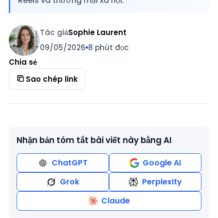
Reels và thương mại xã hội.
Tác giả
Sophie Laurent
09/05/2026
8 phút đọc
Chia sẻ
Sao chép link
Nhận bản tóm tắt bài viết này bằng AI
ChatGPT
Google AI
Grok
Perplexity
Claude