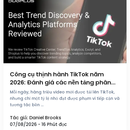
Công cụ thịnh hành TikTok năm
2026: Đánh giá các nền tảng phân
tích và khám phá xu hướng tốt nhất
Mỗi ngày, hàng triệu video mới được tải lên TikTok,
nhưng chỉ một tỷ lệ nhỏ đạt được phạm vi tiếp cận và
tương tác bền …
Tác giả: Daniel Brooks
07/08/2026 - 16 Phút đọc