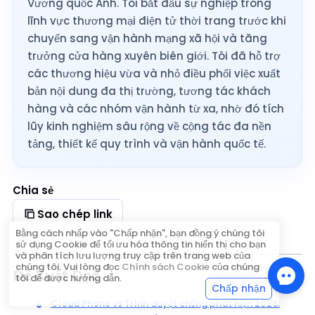
Vương quốc Anh. Tôi bắt đầu sự nghiệp trong
lĩnh vực thương mại điện tử thời trang trước khi
chuyển sang vận hành mạng xã hội và tăng
trưởng cửa hàng xuyên biên giới. Tôi đã hỗ trợ
các thương hiệu vừa và nhỏ điều phối việc xuất
bản nội dung đa thị trường, tương tác khách
hàng và các nhóm vận hành từ xa, nhờ đó tích
lũy kinh nghiệm sâu rộng về cộng tác đa nền
tảng, thiết kế quy trình và vận hành quốc tế.
Chia sẻ
Sao chép link
Bằng cách nhấp vào "Chấp nhận", bạn đồng ý chúng tôi
sử dụng Cookie để tối ưu hóa thông tin hiển thị cho bạn
và phân tích lưu lượng truy cập trên trang web của
chúng tôi. Vui lòng đọc
Chính sách Cookie
của chúng
Đề Xuất Đọc
tôi để được hướng dẫn.
Chấp nhận
Cloud Phone vs Trình duyệt chống phát hiện 2026: