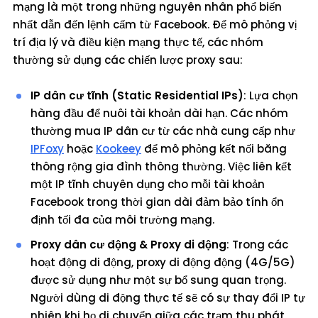
mạng là một trong những nguyên nhân phổ biến
nhất dẫn đến lệnh cấm từ Facebook. Để mô phỏng vị
trí địa lý và điều kiện mạng thực tế, các nhóm
thường sử dụng các chiến lược proxy sau:
IP dân cư tĩnh (Static Residential IPs)
: Lựa chọn
hàng đầu để nuôi tài khoản dài hạn. Các nhóm
thường mua IP dân cư từ các nhà cung cấp như
IPFoxy
hoặc
Kookeey
để mô phỏng kết nối băng
thông rộng gia đình thông thường. Việc liên kết
một IP tĩnh chuyên dụng cho mỗi tài khoản
Facebook trong thời gian dài đảm bảo tính ổn
định tối đa của môi trường mạng.
Proxy dân cư động & Proxy di động
: Trong các
hoạt động di động, proxy di động động (4G/5G)
được sử dụng như một sự bổ sung quan trọng.
Người dùng di động thực tế sẽ có sự thay đổi IP tự
nhiên khi họ di chuyển giữa các trạm thu phát