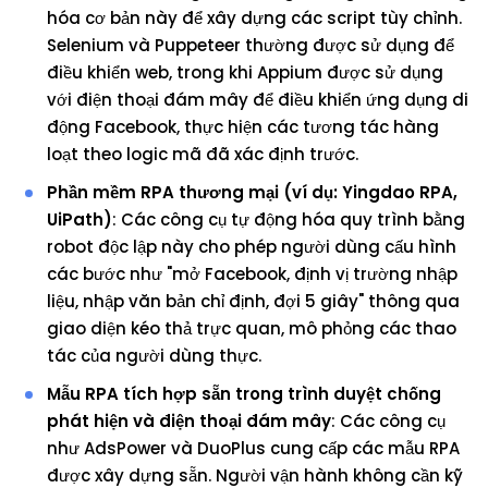
hóa cơ bản này để xây dựng các script tùy chỉnh.
Selenium và Puppeteer thường được sử dụng để
điều khiển web, trong khi Appium được sử dụng
với điện thoại đám mây để điều khiển ứng dụng di
động Facebook, thực hiện các tương tác hàng
loạt theo logic mã đã xác định trước.
Phần mềm RPA thương mại (ví dụ: Yingdao RPA,
UiPath)
: Các công cụ tự động hóa quy trình bằng
robot độc lập này cho phép người dùng cấu hình
các bước như "mở Facebook, định vị trường nhập
liệu, nhập văn bản chỉ định, đợi 5 giây" thông qua
giao diện kéo thả trực quan, mô phỏng các thao
tác của người dùng thực.
Mẫu RPA tích hợp sẵn trong trình duyệt chống
phát hiện và điện thoại đám mây
: Các công cụ
như AdsPower và DuoPlus cung cấp các mẫu RPA
được xây dựng sẵn. Người vận hành không cần kỹ