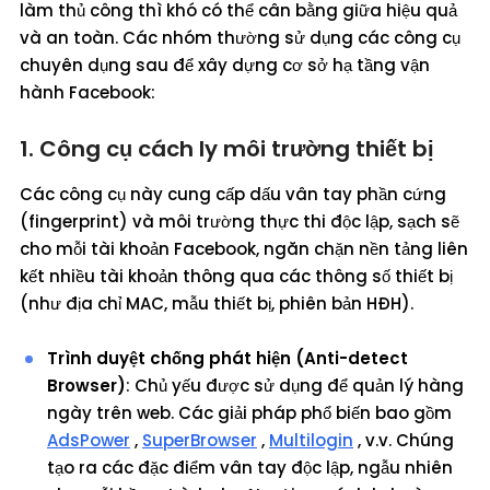
làm thủ công thì khó có thể cân bằng giữa hiệu quả
và an toàn. Các nhóm thường sử dụng các công cụ
chuyên dụng sau để xây dựng cơ sở hạ tầng vận
hành Facebook:
1. Công cụ cách ly môi trường thiết bị
Các công cụ này cung cấp dấu vân tay phần cứng
(fingerprint) và môi trường thực thi độc lập, sạch sẽ
cho mỗi tài khoản Facebook, ngăn chặn nền tảng liên
kết nhiều tài khoản thông qua các thông số thiết bị
(như địa chỉ MAC, mẫu thiết bị, phiên bản HĐH).
Trình duyệt chống phát hiện (Anti-detect
Browser)
: Chủ yếu được sử dụng để quản lý hàng
ngày trên web. Các giải pháp phổ biến bao gồm
AdsPower
,
SuperBrowser
,
Multilogin
, v.v. Chúng
tạo ra các đặc điểm vân tay độc lập, ngẫu nhiên