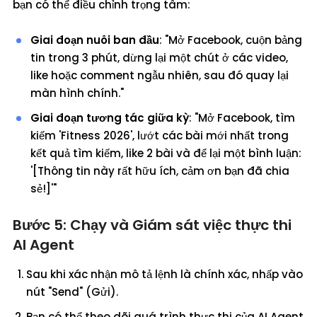
bạn có thể điều chỉnh trọng tâm:
Giai đoạn nuôi ban đầu
: "Mở Facebook, cuộn bảng
tin trong 3 phút, dừng lại một chút ở các video,
like hoặc comment ngẫu nhiên, sau đó quay lại
màn hình chính."
Giai đoạn tương tác giữa kỳ
: "Mở Facebook, tìm
kiếm 'Fitness 2026', lướt các bài mới nhất trong
kết quả tìm kiếm, like 2 bài và để lại một bình luận:
'[Thông tin này rất hữu ích, cảm ơn bạn đã chia
sẻ!]'"
Bước 5: Chạy và Giám sát việc thực thi
AI Agent
Sau khi xác nhận mô tả lệnh là chính xác, nhấp vào
nút "Send" (Gửi).
Bạn có thể theo dõi quá trình thực thi của AI Agent