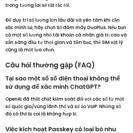
trong tương lai sẽ rất rắc rối.
Để duy trì số lượng lớn lâu dài và yên tâm khi cần
xác minh lại, hãy chọn Số đám mây DuoPlus. Nếu bạn
có một số lượng nhỏ tài khoản cá nhân giá trị cao và
sẵn sàng đầu tư thời gian và tiền bạc, thẻ SIM vật lý
cũng là một lựa chọn.
Câu hỏi thường gặp (FAQ)
Tại sao một số số điện thoại không thể
sử dụng để xác minh ChatGPT?
OpenAI đã thắt chặt kiểm soát đối với các số từ một
số quốc gia/vùng lãnh thổ và số ảo VoIP. Những số
đó có thể bị coi là không hợp lệ.
Việc kích hoạt Passkey có loại bỏ nhu