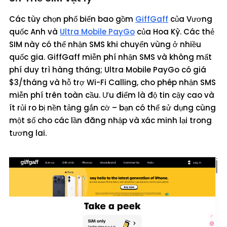
Các tùy chọn phổ biến bao gồm
GiffGaff
của Vương
quốc Anh và
Ultra Mobile PayGo
của Hoa Kỳ. Các thẻ
SIM này có thể nhận SMS khi chuyển vùng ở nhiều
quốc gia. GiffGaff miễn phí nhận SMS và không mất
phí duy trì hàng tháng; Ultra Mobile PayGo có giá
$3/tháng và hỗ trợ Wi-Fi Calling, cho phép nhận SMS
miễn phí trên toàn cầu. Ưu điểm là độ tin cậy cao và
ít rủi ro bị nền tảng gắn cờ – bạn có thể sử dụng cùng
một số cho các lần đăng nhập và xác minh lại trong
tương lai.