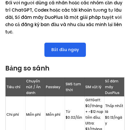
Đối với người dùng cá nhân hoặc các nhóm cần duy
trì ChatGPT, Codex hoặc các tài khoản tương tự lâu
dài, Số đám mây DuoPlus là một giải pháp tuyệt vời
cho cả đăng ký ban đầu và nhu cầu xác minh lại liên
tục.
Bắt đầu ngay
Bảng so sánh
Chuyển 
Số đám 
SMS tạm 
Tiêu chí
nút / Ẩn 
Passkey
SIM vật lý
mây 
thời
danh
DuoPlus
GiffGaff: 
$0/tháng 
Thấp nhất 
Từ 
+ ~$12 nạp 
là 
Chi phí
Miễn phí
Miễn phí
$0.02/lần
tiền đầu; 
$0.13/ngà
Ultra: 
y
$3/tháng