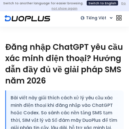
Switch to another language for easier browsing.
Switch to English
Do
not show again
Đăng nhập ChatGPT yêu cầu
xác minh điện thoại? Hướng
dẫn đầy đủ về giải pháp SMS
năm 2026
Bài viết này giải thích cách xử lý yêu cầu xác
minh điện thoại khi đăng nhập vào ChatGPT
hoặc Codex. So sánh các nền tảng SMS tạm
thời, SIM vật lý và Số đám mây DuoPlus để tìm
giải pháp tin cậy, lâu dài, hỗ trợ xác minh lại.