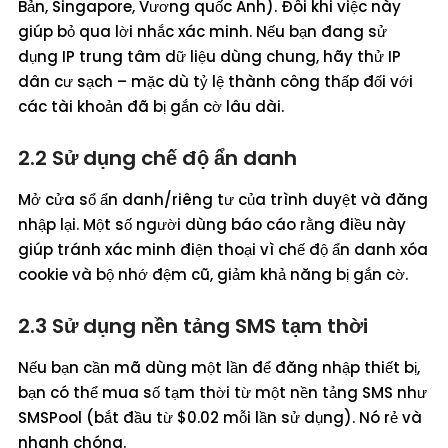
Bản, Singapore, Vương quốc Anh). Đôi khi việc này
giúp bỏ qua lời nhắc xác minh. Nếu bạn đang sử
dụng IP trung tâm dữ liệu dùng chung, hãy thử IP
dân cư sạch – mặc dù tỷ lệ thành công thấp đối với
các tài khoản đã bị gắn cờ lâu dài.
2.2 Sử dụng chế độ ẩn danh
Mở cửa sổ ẩn danh/riêng tư của trình duyệt và đăng
nhập lại. Một số người dùng báo cáo rằng điều này
giúp tránh xác minh điện thoại vì chế độ ẩn danh xóa
cookie và bộ nhớ đệm cũ, giảm khả năng bị gắn cờ.
2.3 Sử dụng nền tảng SMS tạm thời
Nếu bạn cần mã dùng một lần để đăng nhập thiết bị,
bạn có thể mua số tạm thời từ một nền tảng SMS như
SMSPool (bắt đầu từ $0.02 mỗi lần sử dụng). Nó rẻ và
nhanh chóng.