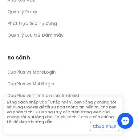
Android ADB
Quản lý Proxy
Phát trực tiếp Tự động
Quản lý Lưu trữ Đám mây
So sánh
DuoPlus vs MoreLogin
DuoPlus vs Multilogin
DuoPlus vs Trình giả lập Android
Bằng cách nhấp vào "Chấp nhận", bạn đồng ý chúng tôi
sử dụng Cookie để tối ưu hóa thông tin hiển thị cho bạn
DuoPlus vs Antidetect Browser
và phân tích lưu lượng truy cập trên trang web của
chúng tôi. Vui lòng đọc
Chính sách Cookie
của chúng
DuoPlus vs Điện thoại vật lý
tôi để được hướng dẫn.
Chấp nhận