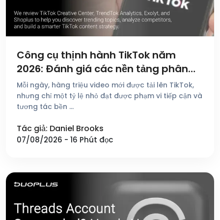
Công cụ thịnh hành TikTok năm
2026: Đánh giá các nền tảng phân
tích và khám phá xu hướng tốt nhất
Mỗi ngày, hàng triệu video mới được tải lên TikTok,
nhưng chỉ một tỷ lệ nhỏ đạt được phạm vi tiếp cận và
tương tác bền …
Tác giả: Daniel Brooks
07/08/2026 - 16 Phút đọc