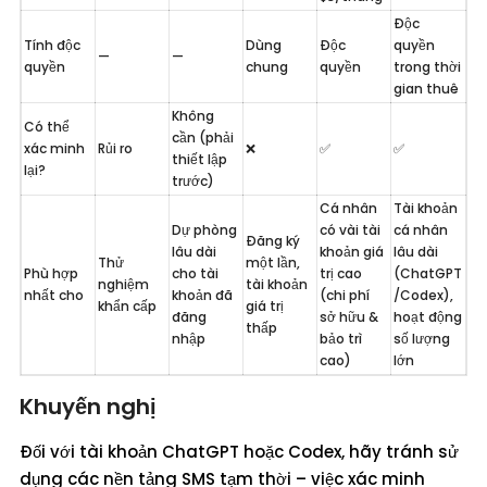
Độc 
Tính độc 
Dùng 
Độc 
quyền 
—
—
quyền
chung
quyền
trong thời 
gian thuê
Không 
Có thể 
cần (phải 
xác minh 
Rủi ro
❌
✅
✅
thiết lập 
lại?
trước)
Cá nhân 
Tài khoản 
Dự phòng 
có vài tài 
cá nhân 
Đăng ký 
lâu dài 
khoản giá 
lâu dài 
Thử 
một lần, 
Phù hợp 
cho tài 
trị cao 
(ChatGPT
nghiệm 
tài khoản 
nhất cho
khoản đã 
(chi phí 
/Codex), 
khẩn cấp
giá trị 
đăng 
sở hữu & 
hoạt động 
thấp
nhập
bảo trì 
số lượng 
cao)
lớn
Khuyến nghị
Đối với tài khoản ChatGPT hoặc Codex, hãy tránh sử
dụng các nền tảng SMS tạm thời – việc xác minh