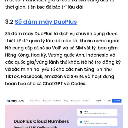
thời gian, tiền bạc để bảo trì lâu dài.
3.2
Số đám mây DuoPlus
Số đám mây DuoPlus là dịch vụ chuyên dụng được
thiết kế để quản lý lâu dài các tài khoản nước ngoài.
Nó cung cấp cả số ảo VoIP và số SIM vật lý, bao gồm
Hồng Kông, Hoa Kỳ, Vương quốc Anh, Indonesia và
các quốc gia/vùng lãnh thổ khác. Nó hỗ trợ đăng ký
và xác minh hai yếu tố cho các nền tảng lớn như
TikTok, Facebook, Amazon và SHEIN, và hoạt động
hoàn hảo cho cả ChatGPT và Codex.