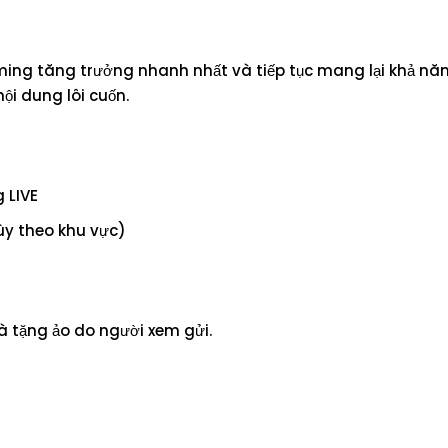
ming tăng trưởng nhanh nhất và tiếp tục mang lại khả năn
ội dung lôi cuốn.
 LIVE
tùy theo khu vực)
 tặng ảo do người xem gửi.