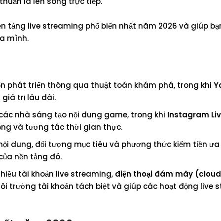
huần là lên sóng trực tiếp.
n tảng live streaming phổ biến nhất năm 2026 và giúp bạ
ủa mình.
n phát triển thông qua thuật toán khám phá, trong khi
Y
iá trị lâu dài.
 các nhà sáng tạo nội dung game, trong khi
Instagram Liv
ng và tương tác thời gian thực.
ội dung, đối tượng mục tiêu và phương thức kiếm tiền ưa
của nền tảng đó.
hiều tài khoản live streaming,
điện thoại đám mây (clou
 môi trường tài khoản tách biệt và giúp các hoạt động live