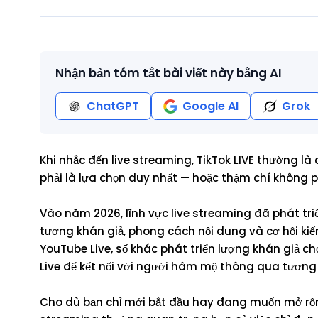
Nhận bản tóm tắt bài viết này bằng AI
ChatGPT
Google AI
Grok
Khi nhắc đến live streaming, TikTok LIVE thường là
phải là lựa chọn duy nhất — hoặc thậm chí không p
Vào năm 2026, lĩnh vực live streaming đã phát tri
tượng khán giả, phong cách nội dung và cơ hội kiế
YouTube Live, số khác phát triển lượng khán giả c
Live để kết nối với người hâm mộ thông qua tương 
Cho dù bạn chỉ mới bắt đầu hay đang muốn mở rộng 