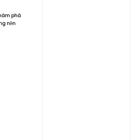
 khám phá
ừng nền