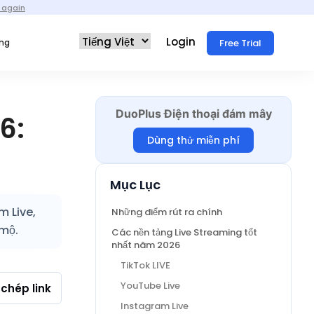
 again
Login
Free Trial
ống
DuoPlus Điện thoại đám mây
6:
Dùng thử miễn phí
Mục Lục
m Live,
Những điểm rút ra chính
 mộ.
Các nền tảng Live Streaming tốt
nhất năm 2026
TikTok LIVE
YouTube Live
chép link
Instagram Live