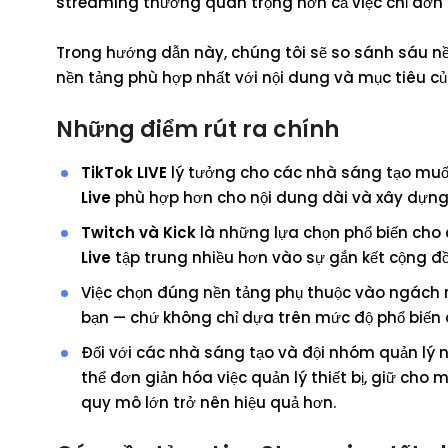
streaming thường quan trọng hơn cả việc chỉ đơn t
Trong hướng dẫn này, chúng tôi sẽ so sánh sáu nề
nền tảng phù hợp nhất với nội dung và mục tiêu c
Những điểm rút ra chính
TikTok LIVE
lý tưởng cho các nhà sáng tạo muố
Live
phù hợp hơn cho nội dung dài và xây dựng g
Twitch và Kick
là những lựa chọn phổ biến cho
Live
tập trung nhiều hơn vào sự gắn kết cộng đồ
Việc chọn đúng nền tảng phụ thuộc vào ngách n
bạn — chứ không chỉ dựa trên mức độ phổ biến 
Đối với các nhà sáng tạo và đội nhóm quản lý n
thể đơn giản hóa việc quản lý thiết bị, giữ cho
quy mô lớn trở nên hiệu quả hơn.