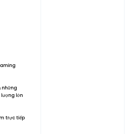
reaming
ả những
 lượng lớn
m trực tiếp