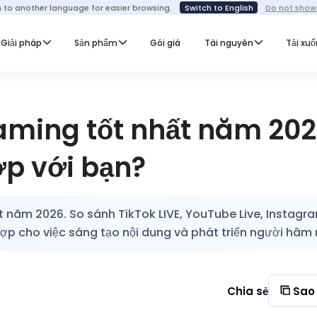
h to another language for easier browsing.
Switch to English
Do not show
Giải pháp
Sản phẩm
Gói giá
Tài nguyên
Tải xu
eaming tốt nhất năm 202
p với bạn?
 năm 2026. So sánh TikTok LIVE, YouTube Live, Instagra
 hợp cho việc sáng tạo nội dung và phát triển người hâm
Chia sẻ
Sao 