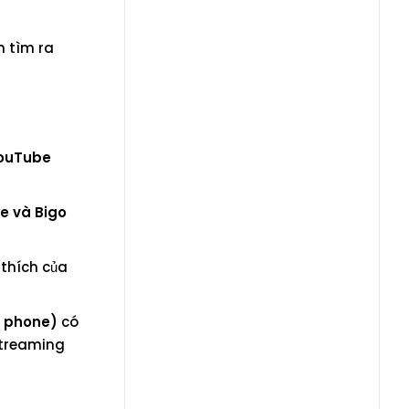
n tìm ra
ouTube
e và Bigo
 thích của
d phone)
có
 streaming