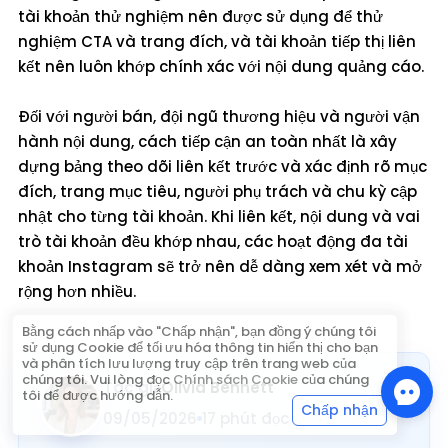
tài khoản thử nghiệm nên được sử dụng để thử
nghiệm CTA và trang đích, và tài khoản tiếp thị liên
kết nên luôn khớp chính xác với nội dung quảng cáo.
Đối với người bán, đội ngũ thương hiệu và người vận
hành nội dung, cách tiếp cận an toàn nhất là xây
dựng bảng theo dõi liên kết trước và xác định rõ mục
đích, trang mục tiêu, người phụ trách và chu kỳ cập
nhật cho từng tài khoản. Khi liên kết, nội dung và vai
trò tài khoản đều khớp nhau, các hoạt động đa tài
khoản Instagram sẽ trở nên dễ dàng xem xét và mở
rộng hơn nhiều.
Bằng cách nhấp vào "Chấp nhận", bạn đồng ý chúng tôi
sử dụng Cookie để tối ưu hóa thông tin hiển thị cho bạn
và phân tích lưu lượng truy cập trên trang web của
chúng tôi. Vui lòng đọc
Chính sách Cookie
của chúng
Tác giả
Olivia Bennett
tôi để được hướng dẫn.
Chấp nhận
09/05/2026
17 phút đọc