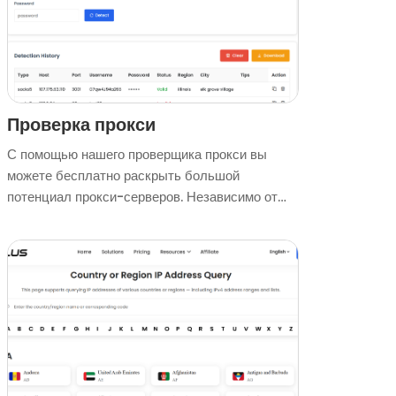
чтобы быстро скопировать адрес прокси, и
используйте «Обновить», чтобы одним кликом
обновить список. Помогает легко найти
подходящие прокси-ресурсы и улучшить
онлайн-анонимность и опыт доступа к
контенту.
Проверка прокси
С помощью нашего проверщика прокси вы
можете бесплатно раскрыть большой
потенциал прокси-серверов. Независимо от
типа прокси, соответствующей страны и
города, скорости или уровня анонимности — вы
можете легко и быстро выполнить оценку.