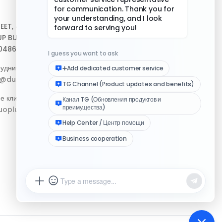
Центр помощи
REET, #10-04,
Скачать клиент
P BUILDING,
048693
Медиа-набор логотипа
удничество:
Журнал изменений
p@duoplus.net
е клиентов:
oplus.net