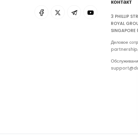
контакт
I
rok
3 PHILLIP ST
ROYAL GROU
eepSeek
SINGAPORE 
Деловое сотр
partnershi
Обслуживани
support@du