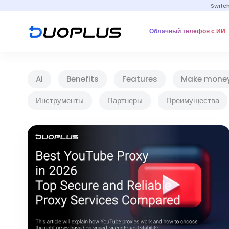
Switc
Облачный телефон с ИИ
Ai
Benefits
Features
Make mone
Инструменты
Партнеры
Преимущества