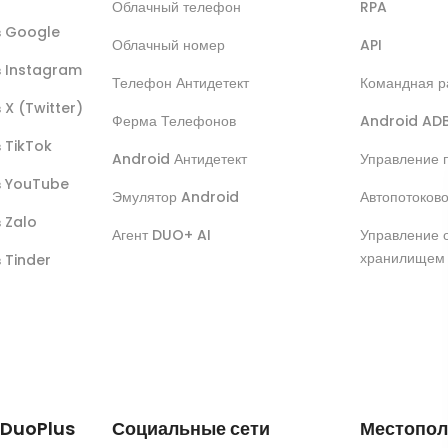
Облачный телефон
RPA
ов Google
Облачный номер
API
в Instagram
Телефон Антидетект
Командная р
 X (Twitter)
Ферма Телефонов
Android AD
в TikTok
Android Антидетект
Управление 
ов YouTube
Эмулятор Android
Автопотоков
в Zalo
Агент DUO+ AI
Управление 
хранилищем
в Tinder
 DuoPlus
Социальные сети
Местопол