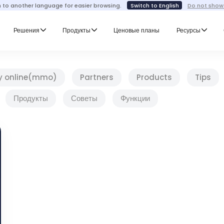
h to another language for easier browsing.
Switch to English
Do not show
Решения
Продукты
Ценовые планы
Ресурсы
y online(mmo)
Partners
Products
Tips
Продукты
Советы
Функции