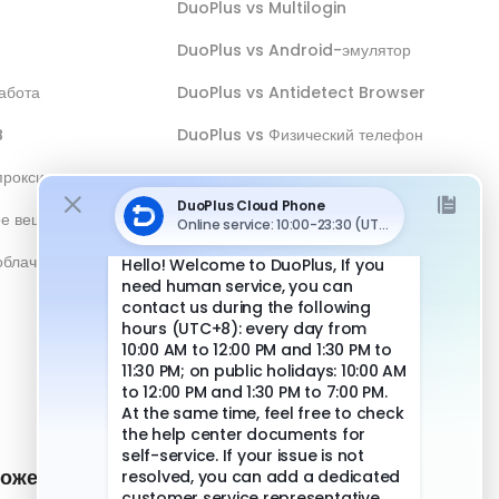
DuoPlus vs Multilogin
DuoPlus vs Android-эмулятор
абота
DuoPlus vs Antidetect Browser
B
DuoPlus vs Физический телефон
прокси
ое вещание
облачным
ожение и
Быстрые ссылки