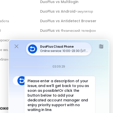
DuoPlus vs Multilogin
DuoPlus vs Android-эмулятор
абота
DuoPlus vs Antidetect Browser
B
DuoPlus vs Физический телефон
прокси
ое вещание
облачным
ожение и
Быстрые ссылки