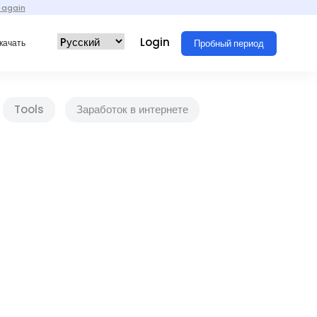
 again
Login
Пробный период
качать
Tools
Заработок в интернете