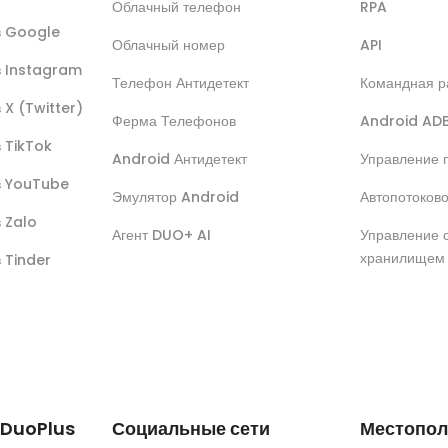
Облачный телефон
RPA
ов Google
Облачный номер
API
в Instagram
Телефон Антидетект
Командная р
 X (Twitter)
Ферма Телефонов
Android AD
в TikTok
Android Антидетект
Управление 
ов YouTube
Эмулятор Android
Автопотоков
в Zalo
Агент DUO+ AI
Управление 
хранилищем
в Tinder
 DuoPlus
Социальные сети
Местопол