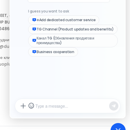
Центр помощи
REET, #10-04,
Скачать клиент
P BUILDING,
048693
Медиа-набор логотипа
удничество:
Журнал изменений
p@duoplus.net
е клиентов:
oplus.net