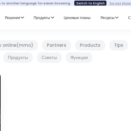
h to another language for easier browsing.
Switch to English
Do not show
Решения
Продукты
Ценовые планы
Ресурсы
С
y online(mmo)
Partners
Products
Tips
Продукты
Советы
Функции