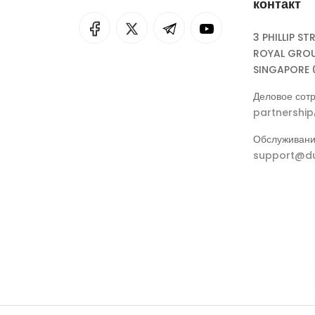
контакт
I
rok
3 PHILLIP ST
ROYAL GROU
eepSeek
SINGAPORE 
Деловое сотр
partnershi
Обслуживани
support@du