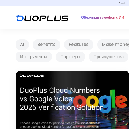
Switc
Облачный телефон с ИИ
Ai
Benefits
Features
Make mone
Инструменты
Партнеры
Преимущества