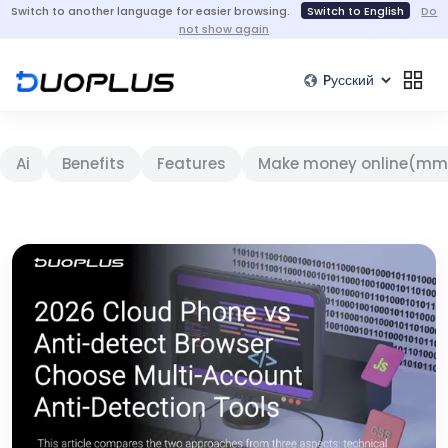
Switch to another language for easier browsing.
Switch to English
Do
not show again
Ai
Benefits
Features
Make money online(mm