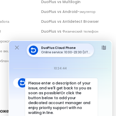
DuoPlus vs Multilogin
DuoPlus vs Android-эмулятор
абота
DuoPlus vs Antidetect Browser
B
DuoPlus vs Физический телефон
прокси
ое вещание
облачным
ожение и
Быстрые ссылки