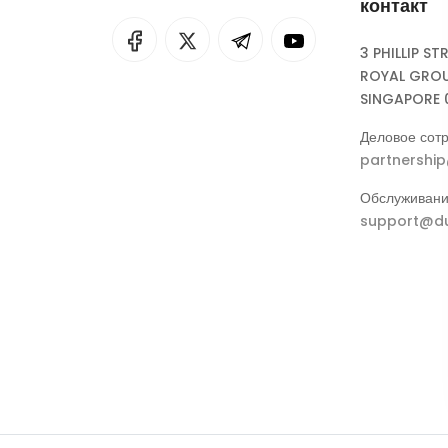
контакт
I
rok
3 PHILLIP ST
ROYAL GROU
eepSeek
SINGAPORE 
Деловое сотр
partnershi
Обслуживани
support@du