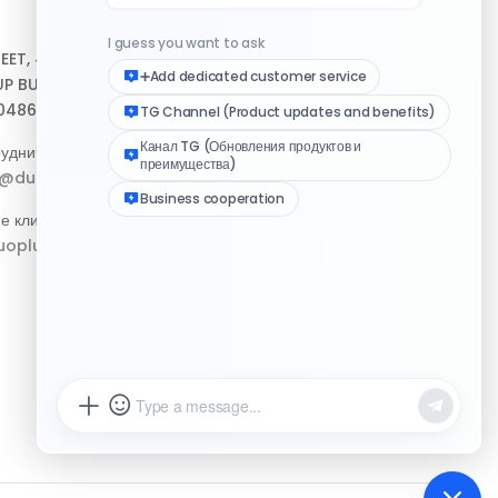
Центр помощи
REET, #10-04,
Скачать клиент
P BUILDING,
048693
Медиа-набор логотипа
удничество:
Журнал изменений
p@duoplus.net
е клиентов:
oplus.net