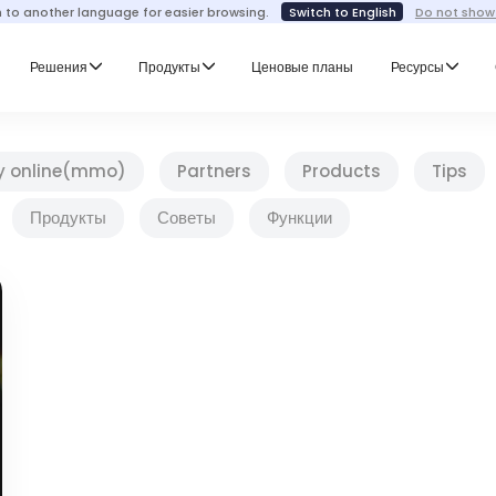
h to another language for easier browsing.
Switch to English
Do not show
Решения
Продукты
Ценовые планы
Ресурсы
y online(mmo)
Partners
Products
Tips
Продукты
Советы
Функции