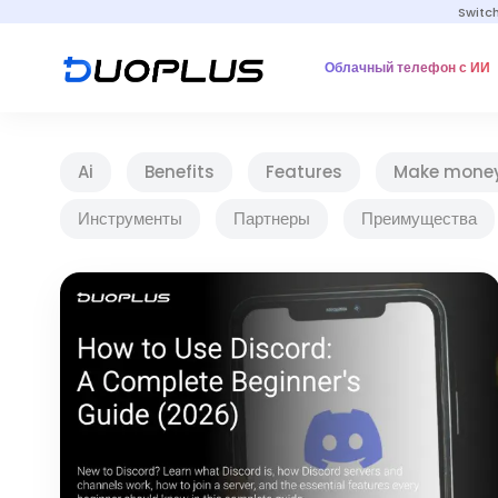
Switc
Облачный телефон с ИИ
Ai
Benefits
Features
Make mone
Инструменты
Партнеры
Преимущества