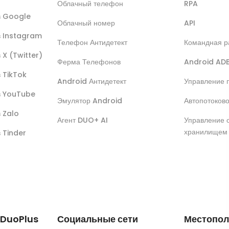
Облачный телефон
RPA
ов Google
Облачный номер
API
в Instagram
Телефон Антидетект
Командная р
 X (Twitter)
Ферма Телефонов
Android AD
в TikTok
Android Антидетект
Управление 
ов YouTube
Эмулятор Android
Автопотоков
в Zalo
Агент DUO+ AI
Управление 
хранилищем
в Tinder
 DuoPlus
Социальные сети
Местопол