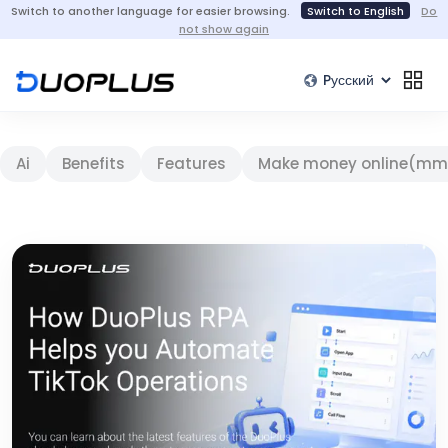
Switch to another language for easier browsing.
Switch to English
Do
not show again
Ai
Benefits
Features
Make money online(mm