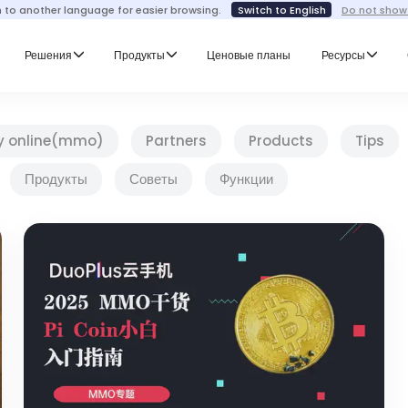
h to another language for easier browsing.
Switch to English
Do not show
Решения
Продукты
Ценовые планы
Ресурсы
y online(mmo)
Partners
Products
Tips
Продукты
Советы
Функции