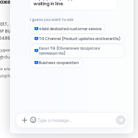
ожение и
Быстрые ссылки
Центр помощи
REET, #10-04,
Скачать клиент
P BUILDING,
048693
Медиа-набор логотипа
удничество:
Журнал изменений
p@duoplus.net
е клиентов:
oplus.net