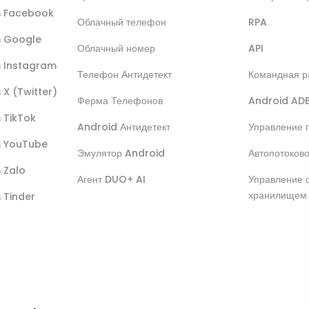
ов Facebook
Облачный телефон
RPA
ов Google
Облачный номер
API
в Instagram
Телефон Антидетект
Командная р
 X (Twitter)
Ферма Телефонов
Android AD
в TikTok
Android Антидетект
Управление 
ов YouTube
Эмулятор Android
Автопотоков
в Zalo
Агент DUO+ AI
Управление 
хранилищем
в Tinder