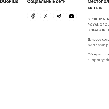
 DuoPlus
Социальные сети
Местопол
контакт
I
rok
3 PHILLIP ST
ROYAL GROU
eepSeek
SINGAPORE 
Деловое сотр
partnershi
Обслуживани
support@du