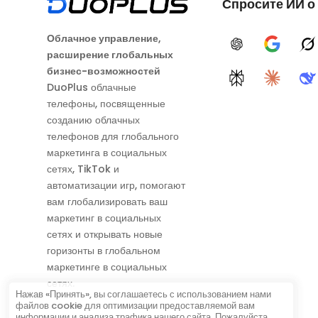
Спросите ИИ о
Облачное управление,
ChatGPT
Google A
G
расширение глобальных
бизнес-возможностей
Perplexity
Claude
D
DuoPlus облачные
телефоны, посвященные
созданию облачных
телефонов для глобального
маркетинга в социальных
сетях, TikTok и
автоматизации игр, помогают
вам глобализировать ваш
маркетинг в социальных
сетях и открывать новые
горизонты в глобальном
маркетинге в социальных
сетях.
Нажав «Принять», вы соглашаетесь с использованием нами
файлов cookie для оптимизации предоставляемой вам
информации и анализа трафика нашего сайта. Пожалуйста,