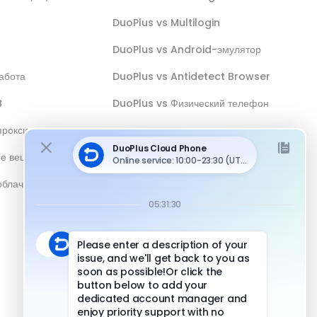
DuoPlus vs Multilogin
DuoPlus vs Android-эмулятор
абота
DuoPlus vs Antidetect Browser
B
DuoPlus vs Физический телефон
прокси
ое вещание
облачным