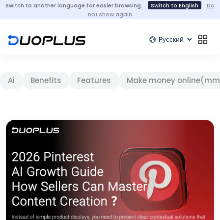
Switch to another language for easier browsing.
Switch to English
Do
not show again
Ai
Benefits
Features
Make money online(mm