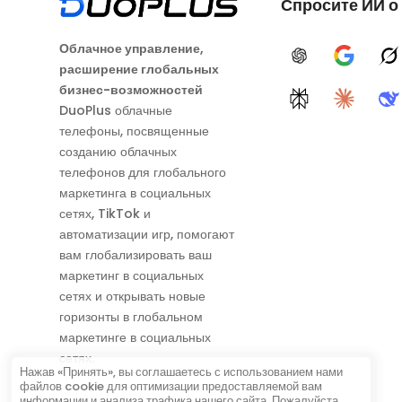
Спросите ИИ о
Облачное управление,
ChatGPT
Google A
G
расширение глобальных
бизнес-возможностей
Perplexity
Claude
D
DuoPlus облачные
телефоны, посвященные
созданию облачных
телефонов для глобального
маркетинга в социальных
сетях, TikTok и
автоматизации игр, помогают
вам глобализировать ваш
маркетинг в социальных
сетях и открывать новые
горизонты в глобальном
маркетинге в социальных
сетях.
Нажав «Принять», вы соглашаетесь с использованием нами
файлов cookie для оптимизации предоставляемой вам
информации и анализа трафика нашего сайта. Пожалуйста,