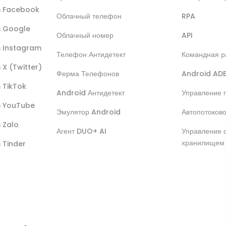
ов Facebook
Облачный телефон
RPA
ов Google
Облачный номер
API
в Instagram
Телефон Антидетект
Командная р
 X (Twitter)
Ферма Телефонов
Android AD
в TikTok
Android Антидетект
Управление 
ов YouTube
Эмулятор Android
Автопотоков
в Zalo
Агент DUO+ AI
Управление 
хранилищем
в Tinder