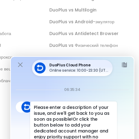
DuoPlus vs Multilogin
DuoPlus vs Android-эмулятор
абота
DuoPlus vs Antidetect Browser
B
DuoPlus vs Физический телефон
прокси
ое вещание
облачным