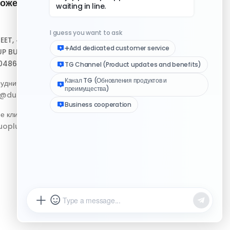
ожение и
Быстрые ссылки
Центр помощи
REET, #10-04,
Скачать клиент
P BUILDING,
048693
Медиа-набор логотипа
удничество:
Журнал изменений
p@duoplus.net
е клиентов:
oplus.net