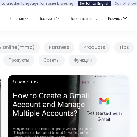
h to another language for easier browsing.
Switch to English
Do not show
Решения
Продукты
Ценовые планы
Ресурсы
y online(mmo)
Partners
Products
Tips
Продукты
Советы
Функции