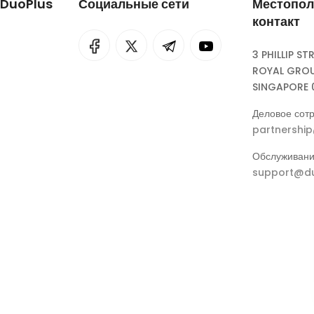
 DuoPlus
Социальные сети
Местопол
контакт
I
rok
3 PHILLIP ST
ROYAL GROU
eepSeek
SINGAPORE 
Деловое сотр
partnershi
Обслуживани
support@du