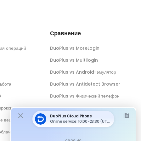
Сравнение
ия операций
DuoPlus vs MoreLogin
DuoPlus vs Multilogin
DuoPlus vs Android-эмулятор
абота
DuoPlus vs Antidetect Browser
B
DuoPlus vs Физический телефон
прокси
ое вещание
облачным