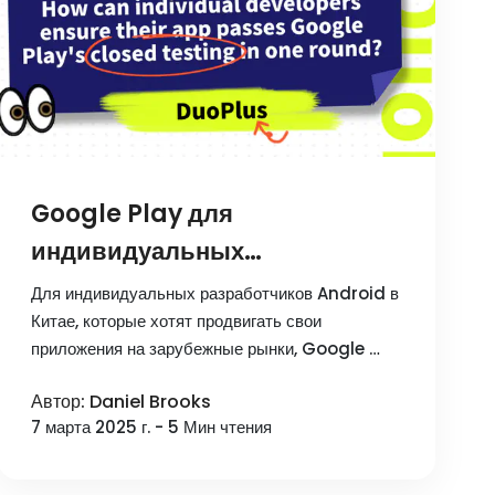
Google Play для
индивидуальных
разработчиков: 12 человек +
Для индивидуальных разработчиков Android в
14 дней закрытого
Китае, которые хотят продвигать свои
приложения на зарубежные рынки, Google …
тестирования, как пройти
проверку?
Автор: Daniel Brooks
7 марта 2025 г. - 5 Мин чтения