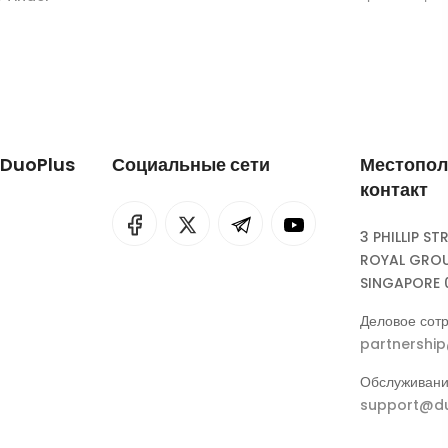
 DuoPlus
Социальные сети
Местопол
контакт
I
rok
3 PHILLIP ST
ROYAL GROU
eepSeek
SINGAPORE 
Деловое сотр
partnershi
Обслуживани
support@du