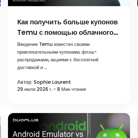
Как получить больше купонов
Temu с помощью облачного
телефона
Введение Temu известен своими
DuoPlus（руководство по
привлекательными купонами, флэш-
распродажами, акциями с бесплатной
нескольким аккаунтам）
доставкой и …
Автор: Sophie Laurent
29 июля 2026 г. - 8 Мин чтения