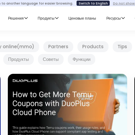
h to another language for easier browsing.
Switch to English
Do not show
Решения
Продукты
Ценовые планы
Ресурсы
y online(mmo)
Partners
Products
Tips
Продукты
Советы
Функции