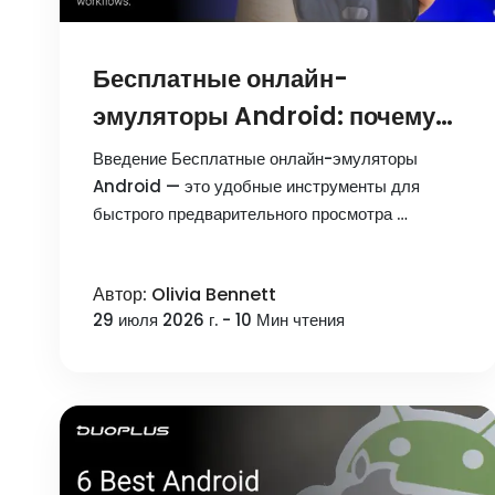
Бесплатные онлайн-
эмуляторы Android: почему
они не подходят для
Введение Бесплатные онлайн-эмуляторы
управления
Android — это удобные инструменты для
быстрого предварительного просмотра …
мультиаккаунтами и как
облачный телефон DuoPlus
Автор: Olivia Bennett
решает эту проблему
29 июля 2026 г. - 10 Мин чтения