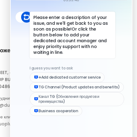
ожение и
Быстрые ссылки
Центр помощи
REET, #10-04,
Скачать клиент
P BUILDING,
048693
Медиа-набор логотипа
удничество:
Журнал изменений
p@duoplus.net
е клиентов:
oplus.net