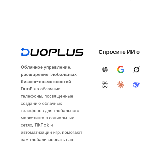
Спросите ИИ о
Облачное управление,
ChatGPT
Google A
G
расширение глобальных
бизнес-возможностей
Perplexity
Claude
D
DuoPlus облачные
телефоны, посвященные
созданию облачных
телефонов для глобального
маркетинга в социальных
сетях, TikTok и
автоматизации игр, помогают
вам глобализировать ваш