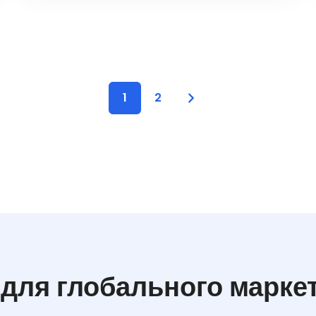
1
2
для глобального марке