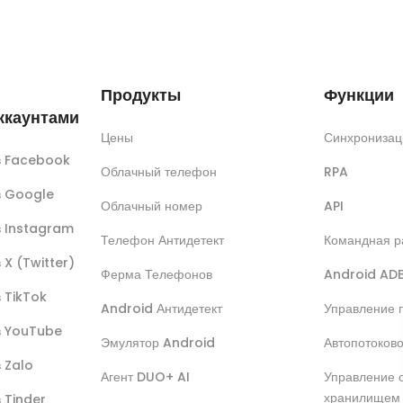
Продукты
Функции
ккаунтами
Цены
Синхронизац
ов Facebook
Облачный телефон
RPA
ов Google
Облачный номер
API
в Instagram
Телефон Антидетект
Командная р
 X (Twitter)
Ферма Телефонов
Android AD
в TikTok
Android Антидетект
Управление 
ов YouTube
Эмулятор Android
Автопотоков
в Zalo
Агент DUO+ AI
Управление 
хранилищем
в Tinder