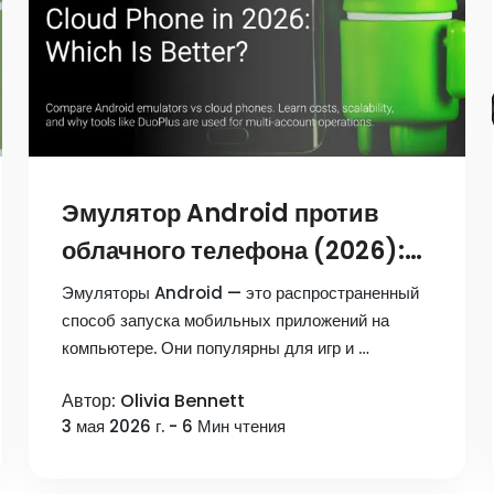
Эмулятор Android против
облачного телефона (2026):
что лучше для работы с
Эмуляторы Android — это распространенный
мультиаккаунтами?
способ запуска мобильных приложений на
компьютере. Они популярны для игр и …
Автор: Olivia Bennett
3 мая 2026 г. - 6 Мин чтения