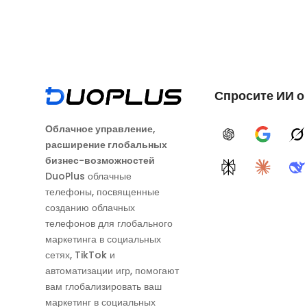
Спросите ИИ о
Облачное управление,
ChatGPT
Google A
G
расширение глобальных
бизнес-возможностей
Perplexity
Claude
D
DuoPlus облачные
телефоны, посвященные
созданию облачных
телефонов для глобального
маркетинга в социальных
сетях, TikTok и
автоматизации игр, помогают
вам глобализировать ваш
маркетинг в социальных