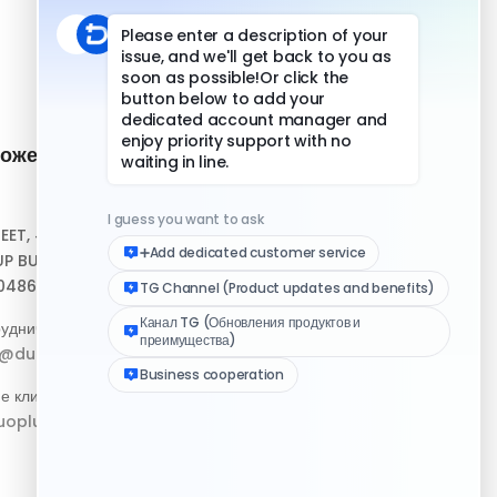
ожение и
Быстрые ссылки
Центр помощи
REET, #10-04,
Скачать клиент
P BUILDING,
048693
Медиа-набор логотипа
удничество:
Журнал изменений
p@duoplus.net
е клиентов:
oplus.net