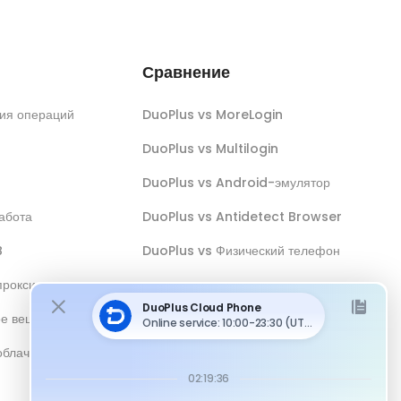
Сравнение
ия операций
DuoPlus vs MoreLogin
DuoPlus vs Multilogin
DuoPlus vs Android-эмулятор
абота
DuoPlus vs Antidetect Browser
B
DuoPlus vs Физический телефон
прокси
ое вещание
облачным