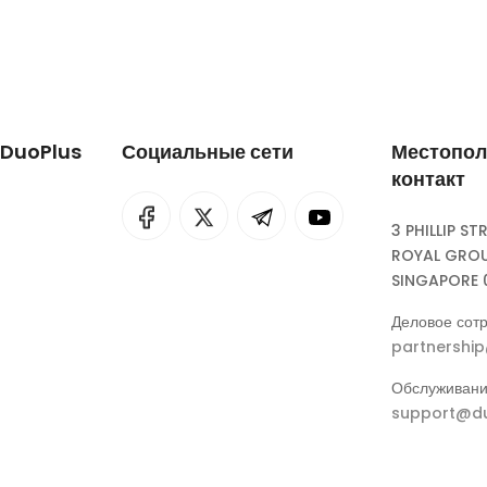
 DuoPlus
Социальные сети
Местопол
контакт
I
rok
3 PHILLIP ST
ROYAL GROU
eepSeek
SINGAPORE 
Деловое сотр
partnershi
Обслуживани
support@du