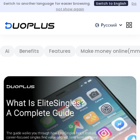
Switch to another language for easier browsing.
Switch to English
Do
not show again
Ai
Benefits
Features
Make money online(mm