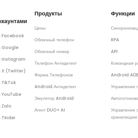
Продукты
Функции
ккаунтами
Цены
Синхронизац
ов Facebook
Облачный телефон
RPA
ов Google
Облачный номер
API
в Instagram
Телефон Антидетект
Командная р
 X (Twitter)
Ферма Телефонов
Android AD
в TikTok
Android Антидетект
Управление 
ов YouTube
Эмулятор Android
Автопотоков
в Zalo
Агент DUO+ AI
Управление 
хранилищем
в Tinder