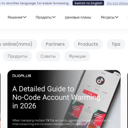
h to another language for easier browsing.
Switch to English
Do not show
Решения
Продукты
Ценовые планы
Ресурсы
y online(mmo)
Partners
Products
Tips
Продукты
Советы
Функции