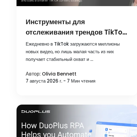
Инструменты для
отслеживания трендов TikTok
в 2026 году: обзор лучших
Ежедневно в TikTok загружаются миллионы
платформ для поиска и
новых видео, но лишь малая часть из них
получает стабильный охват и …
аналитики
Автор: Olivia Bennett
7 августа 2026 г. - 7 Мин чтения