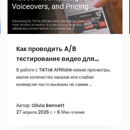
Как проводить A/B
тестирование видео для
TikTok Affiliate: хуки,
В работе с TikTok Affiliate низкие просмотры,
длительность, озвучка и
малое количество заказов или слабая
конверсия часто вызваны не самим …
подача цены
Автор: Olivia Bennett
27 апреля 2026 г. - 6 Мин чтения