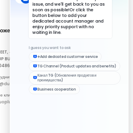
ожение и
Быстрые ссылки
Центр помощи
REET, #10-04,
Скачать клиент
P BUILDING,
048693
Медиа-набор логотипа
удничество:
Журнал изменений
p@duoplus.net
е клиентов:
oplus.net