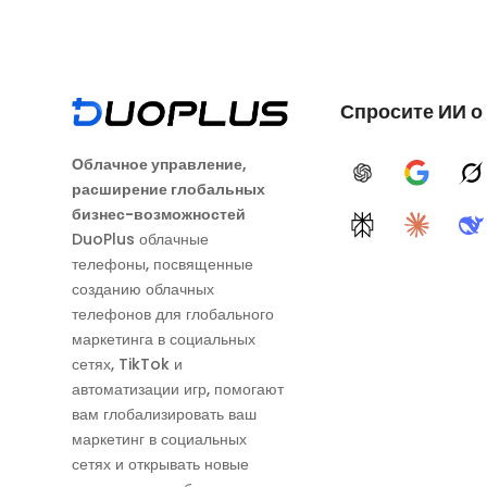
Спросите ИИ о
Облачное управление,
ChatGPT
Google A
G
расширение глобальных
бизнес-возможностей
Perplexity
Claude
D
DuoPlus облачные
телефоны, посвященные
созданию облачных
телефонов для глобального
маркетинга в социальных
сетях, TikTok и
автоматизации игр, помогают
вам глобализировать ваш
маркетинг в социальных
сетях и открывать новые