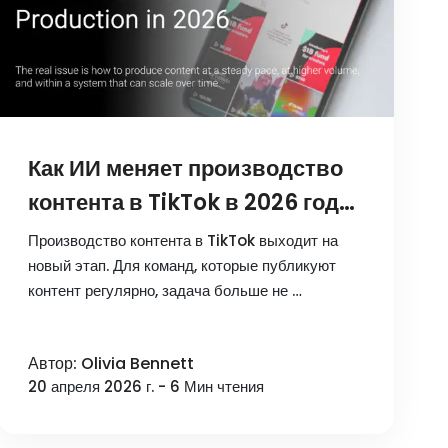
Как ИИ меняет производство
контента в TikTok в 2026 году:
генерация сценариев, монтаж
Производство контента в TikTok выходит на
и управление
новый этап. Для команд, которые публикуют
контент регулярно, задача больше не …
мультиаккаунтами
Автор: Olivia Bennett
20 апреля 2026 г. - 6 Мин чтения