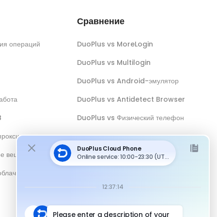
Сравнение
ия операций
DuoPlus vs MoreLogin
DuoPlus vs Multilogin
DuoPlus vs Android-эмулятор
абота
DuoPlus vs Antidetect Browser
B
DuoPlus vs Физический телефон
прокси
ое вещание
облачным