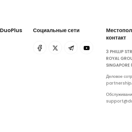
 DuoPlus
Социальные сети
Местопол
контакт
I
rok
3 PHILLIP ST
ROYAL GROU
eepSeek
SINGAPORE 
Деловое сотр
partnershi
Обслуживани
support@du