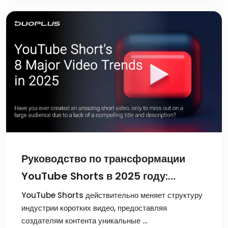
Руководство по трансформации
YouTube Shorts в 2025 году:
действительно ли это открывает
YouTube Shorts действительно меняет структуру
индустрии коротких видео, предоставляя
потенциал коротких видео!
создателям контента уникальные …