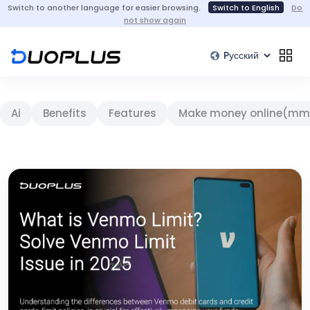
Switch to another language for easier browsing.
Switch to English
Do
not show again
Ai
Benefits
Features
Make money online(mm