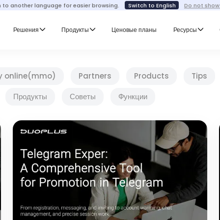
h to another language for easier browsing.
Switch to English
Do not show
Решения
Продукты
Ценовые планы
Ресурсы
y online(mmo)
Partners
Products
Tips
Продукты
Советы
Функции