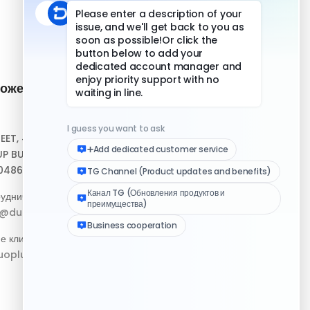
ожение и
Быстрые ссылки
Центр помощи
REET, #10-04,
Скачать клиент
P BUILDING,
048693
Медиа-набор логотипа
удничество:
Журнал изменений
p@duoplus.net
е клиентов:
oplus.net