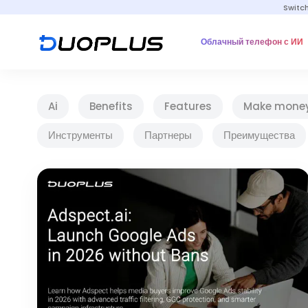
Switc
Облачный телефон с ИИ
Ai
Benefits
Features
Make mone
Инструменты
Партнеры
Преимущества