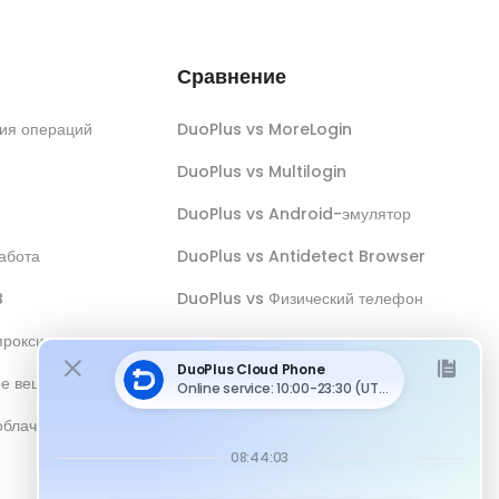
Сравнение
ия операций
DuoPlus vs MoreLogin
DuoPlus vs Multilogin
DuoPlus vs Android-эмулятор
абота
DuoPlus vs Antidetect Browser
B
DuoPlus vs Физический телефон
прокси
ое вещание
облачным