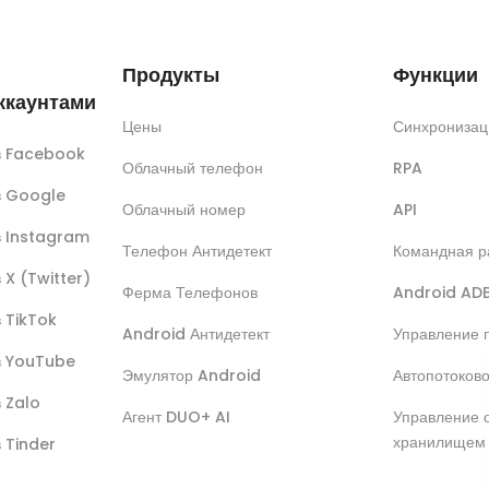
Продукты
Функции
ккаунтами
Цены
Синхронизац
ов Facebook
Облачный телефон
RPA
ов Google
Облачный номер
API
в Instagram
Телефон Антидетект
Командная р
 X (Twitter)
Ферма Телефонов
Android AD
в TikTok
Android Антидетект
Управление 
ов YouTube
Эмулятор Android
Автопотоков
в Zalo
Агент DUO+ AI
Управление 
хранилищем
в Tinder