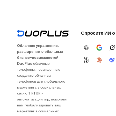
Спросите ИИ о
Облачное управление,
ChatGPT
Google A
G
расширение глобальных
бизнес-возможностей
Perplexity
Claude
D
DuoPlus облачные
телефоны, посвященные
созданию облачных
телефонов для глобального
маркетинга в социальных
сетях, TikTok и
автоматизации игр, помогают
вам глобализировать ваш
маркетинг в социальных