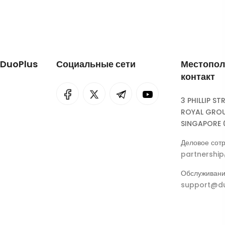
 DuoPlus
Социальные сети
Местопол
контакт
I
rok
3 PHILLIP ST
ROYAL GROU
eepSeek
SINGAPORE 
Деловое сотр
partnershi
Обслуживани
support@du