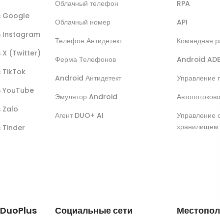
Облачный телефон
RPA
ов Google
Облачный номер
API
в Instagram
Телефон Антидетект
Командная р
 X (Twitter)
Ферма Телефонов
Android AD
в TikTok
Android Антидетект
Управление 
ов YouTube
Эмулятор Android
Автопотоков
в Zalo
Агент DUO+ AI
Управление 
хранилищем
в Tinder
 DuoPlus
Социальные сети
Местопол