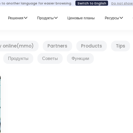
h to another language for easier browsing.
Switch to English
Do not show
Решения
Продукты
Ценовые планы
Ресурсы
y online(mmo)
Partners
Products
Tips
Продукты
Советы
Функции