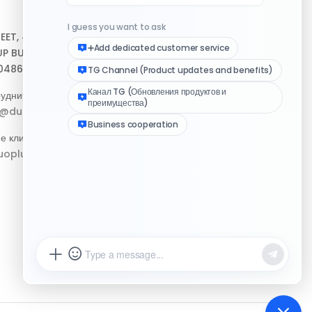
Центр помощи
REET, #10-04,
Скачать клиент
P BUILDING,
048693
Медиа-набор логотипа
удничество:
Журнал изменений
p@duoplus.net
е клиентов:
oplus.net