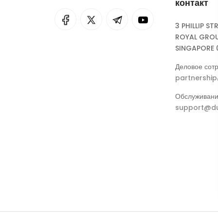
контакт
I
rok
3 PHILLIP ST
ROYAL GROU
eepSeek
SINGAPORE 
Деловое сотр
partnershi
Обслуживани
support@du