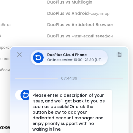
DuoPlus vs Multilogin
DuoPlus vs Android-эмулятор
абота
DuoPlus vs Antidetect Browser
B
DuoPlus vs Физический телефон
прокси
ое вещание
облачным
ожение и
Быстрые ссылки