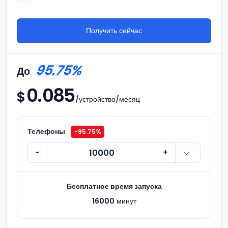
Получить сейчас
95.75%
До
0
.
0
8
5
$
/устройство/месяц
Телефоны
-95.75%
-
+
Бесплатное время запуска
16000
минут