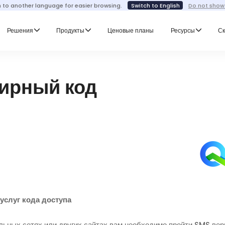
h to another language for easier browsing.
Switch to English
Do not show
Решения
Продукты
Ценовые планы
Ресурсы
Ск
ирный код
слуг кода доступа
альных сетях или других сайтах вам необходимо пройти SMS ве