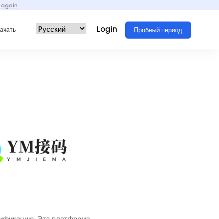
 again
Login
Пробный период
ачать
рификацию. Эта платформа