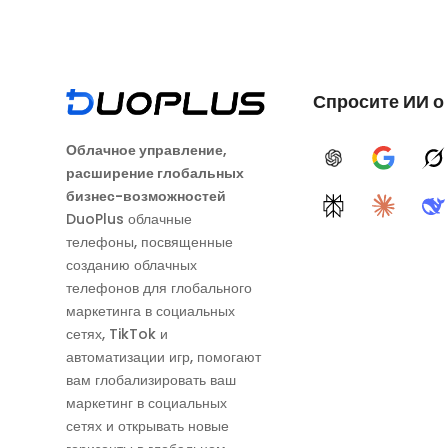
Спросите ИИ о
Облачное управление,
ChatGPT
Google A
G
расширение глобальных
бизнес-возможностей
Perplexity
Claude
D
DuoPlus облачные
телефоны, посвященные
созданию облачных
телефонов для глобального
маркетинга в социальных
сетях, TikTok и
автоматизации игр, помогают
вам глобализировать ваш
маркетинг в социальных
сетях и открывать новые