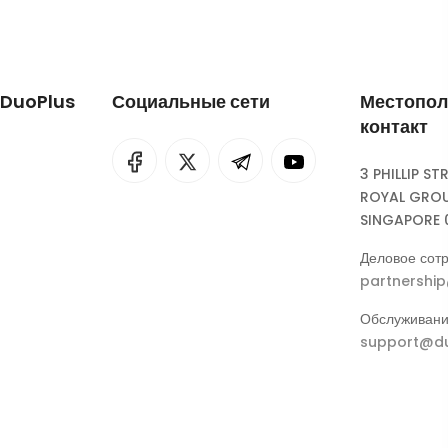
 DuoPlus
Социальные сети
Местопол
контакт
I
rok
3 PHILLIP ST
ROYAL GROU
eepSeek
SINGAPORE 
Деловое сотр
partnershi
Обслуживани
support@du