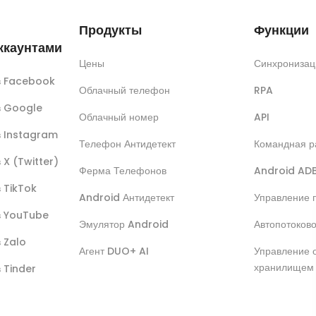
Продукты
Функции
ккаунтами
Цены
Синхронизац
ов Facebook
Облачный телефон
RPA
ов Google
Облачный номер
API
в Instagram
Телефон Антидетект
Командная р
 X (Twitter)
Ферма Телефонов
Android AD
в TikTok
Android Антидетект
Управление 
ов YouTube
Эмулятор Android
Автопотоков
в Zalo
Агент DUO+ AI
Управление 
хранилищем
в Tinder