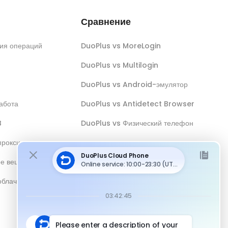
Сравнение
ия операций
DuoPlus vs MoreLogin
DuoPlus vs Multilogin
DuoPlus vs Android-эмулятор
абота
DuoPlus vs Antidetect Browser
B
DuoPlus vs Физический телефон
прокси
ое вещание
облачным