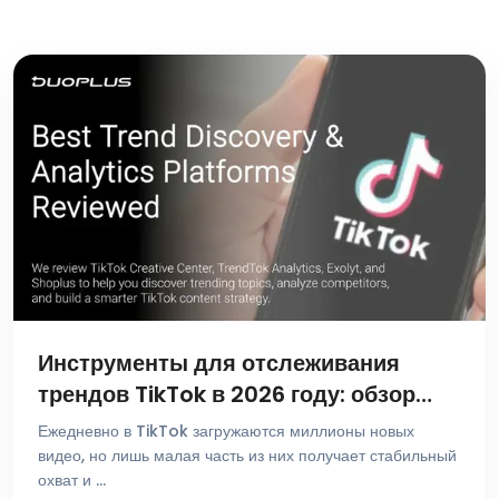
Инструменты для отслеживания
трендов TikTok в 2026 году: обзор
лучших платформ для поиска и
Ежедневно в TikTok загружаются миллионы новых
аналитики
видео, но лишь малая часть из них получает стабильный
охват и …