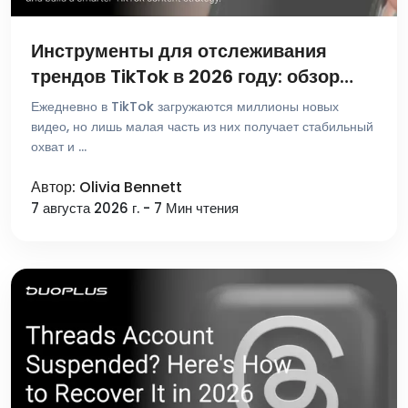
Инструменты для отслеживания
трендов TikTok в 2026 году: обзор
лучших платформ для поиска и
Ежедневно в TikTok загружаются миллионы новых
аналитики
видео, но лишь малая часть из них получает стабильный
охват и …
Автор: Olivia Bennett
7 августа 2026 г. - 7 Мин чтения