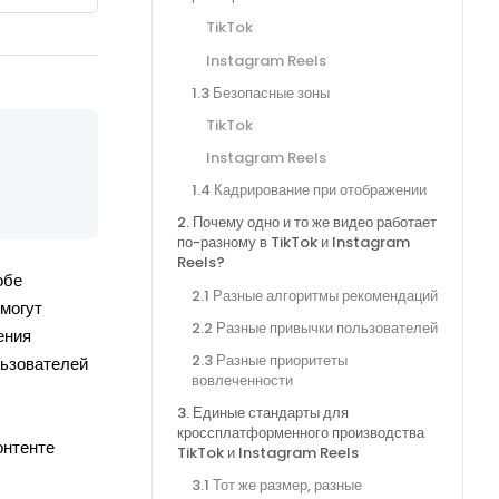
TikTok
Instagram Reels
1.3 Безопасные зоны
TikTok
Instagram Reels
1.4 Кадрирование при отображении
2. Почему одно и то же видео работает
по-разному в TikTok и Instagram
Reels?
обе
2.1 Разные алгоритмы рекомендаций
могут
2.2 Разные привычки пользователей
ения
2.3 Разные приоритеты
льзователей
вовлеченности
3. Единые стандарты для
кроссплатформенного производства
онтенте
TikTok и Instagram Reels
3.1 Тот же размер, разные