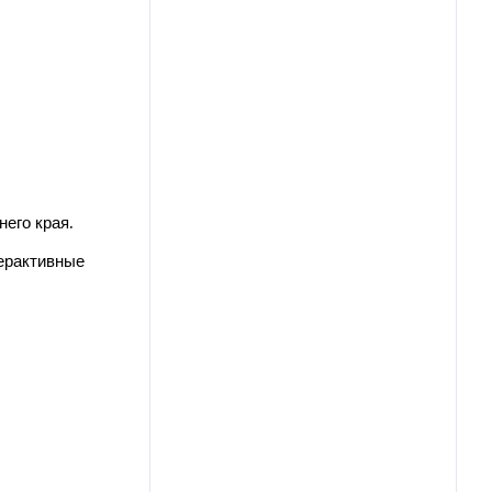
его края.
терактивные