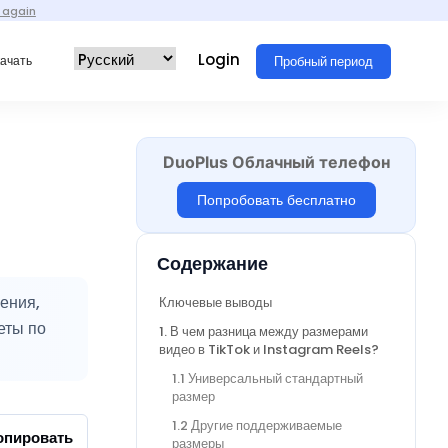
 again
Login
Пробный период
ачать
DuoPlus Облачный телефон
Попробовать бесплатно
Содержание
ения,
Ключевые выводы
еты по
1. В чем разница между размерами
видео в TikTok и Instagram Reels?
1.1 Универсальный стандартный
размер
1.2 Другие поддерживаемые
опировать
размеры