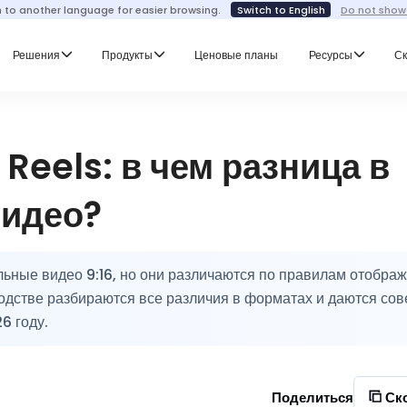
h to another language for easier browsing.
Switch to English
Do not show
Решения
Продукты
Ценовые планы
Ресурсы
Ск
Reels: в чем разница в
видео?
ьные видео 9:16, но они различаются по правилам отображ
одстве разбираются все различия в форматах и даются сов
6 году.
Поделиться
Ск