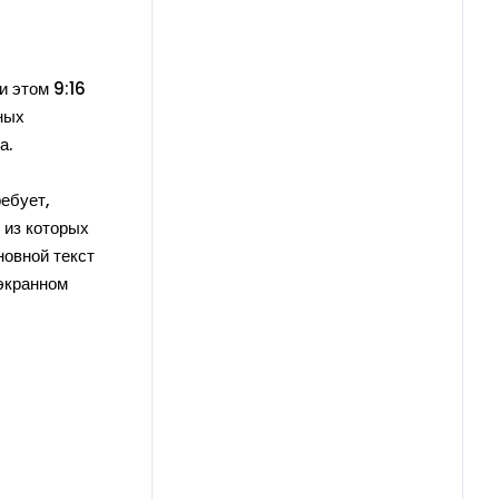
и этом 9:16
ных
а.
ебует,
 из которых
новной текст
оэкранном