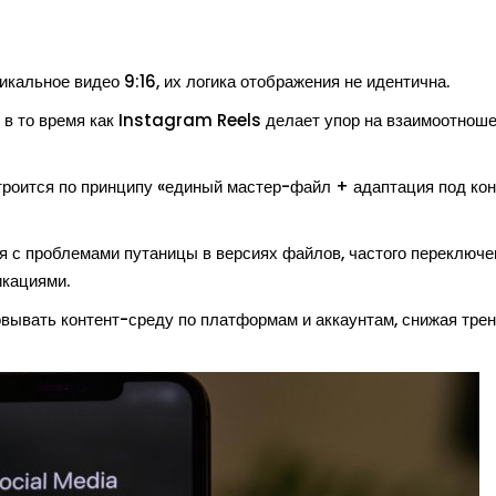
кальное видео 9:16, их логика отображения не идентична.
, в то время как Instagram Reels делает упор на взаимоотнош
троится по принципу «единый мастер-файл + адаптация под ко
 с проблемами путаницы в версиях файлов, частого переключ
икациями.
ывать контент-среду по платформам и аккаунтам, снижая трен