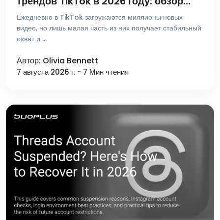
трендов TikTok в 2026 году: обзор
лучших платформ для поиска и
Ежедневно в TikTok загружаются миллионы новых
аналитики
видео, но лишь малая часть из них получает стабильный
охват и …
Автор: Olivia Bennett
7 августа 2026 г. - 7 Мин чтения