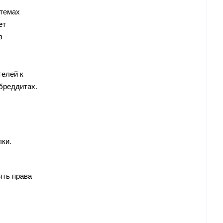
 темах
ет
в
телей к
бреддитах.
ки.
ять права