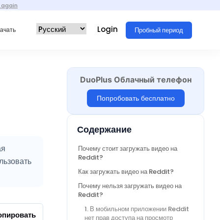
 again
Login
Пробный период
ачать
DuoPlus Облачный телефон
Попробовать бесплатно
Содержание
ая
Почему стоит загружать видео на
Reddit?
льзовать
Как загружать видео на Reddit?
Почему нельзя загружать видео на
Reddit?
1. В мобильном приложении Reddit
опировать
нет прав доступа на просмотр