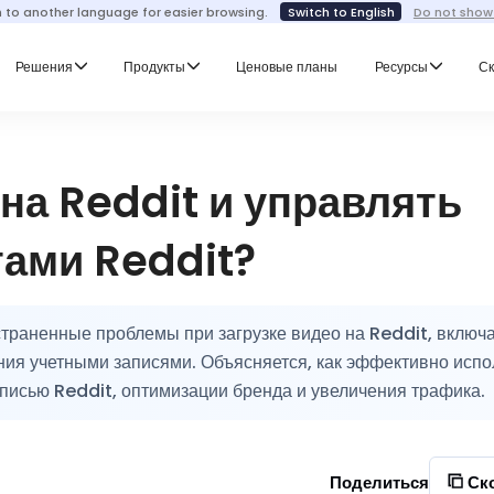
h to another language for easier browsing.
Switch to English
Do not show
Решения
Продукты
Ценовые планы
Ресурсы
Ск
 на Reddit и управлять
тами Reddit?
страненные проблемы при загрузке видео на Reddit, включ
ния учетными записями. Объясняется, как эффективно испо
писью Reddit, оптимизации бренда и увеличения трафика.
Поделиться
Ск