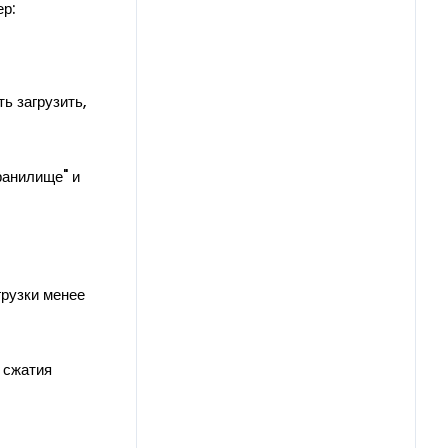
ер:
ь загрузить,
ранилище" и
грузки менее
 сжатия