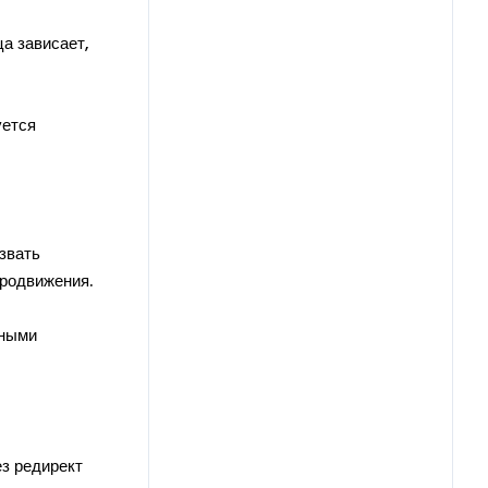
а зависает,
уется
звать
продвижения.
ьными
з редирект