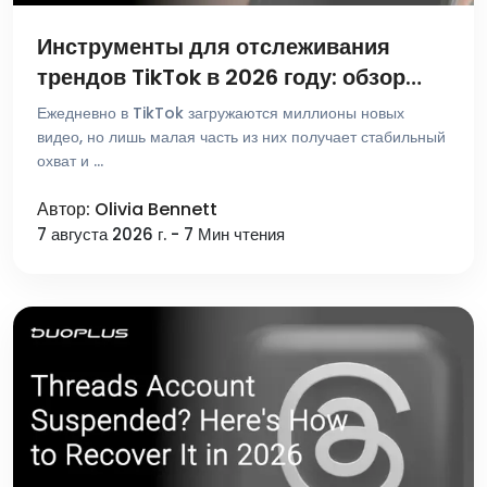
Инструменты для отслеживания
трендов TikTok в 2026 году: обзор
лучших платформ для поиска и
Ежедневно в TikTok загружаются миллионы новых
аналитики
видео, но лишь малая часть из них получает стабильный
охват и …
Автор: Olivia Bennett
7 августа 2026 г. - 7 Мин чтения