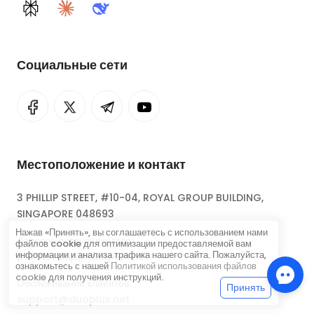
Perplexity
Claude
DeepSeek
Социальные сети
Местоположение и контакт
3 PHILLIP STREET, #10-04, ROYAL GROUP BUILDING,
SINGAPORE 048693
Нажав «Принять», вы соглашаетесь с использованием нами
Деловое сотрудничество:
файлов cookie для оптимизации предоставляемой вам
информации и анализа трафика нашего сайта. Пожалуйста,
partnership@duoplus.net
ознакомьтесь с нашей
Политикой использования файлов
cookie
для получения инструкций.
Обслуживание клиентов:
Принять
support@duoplus.net