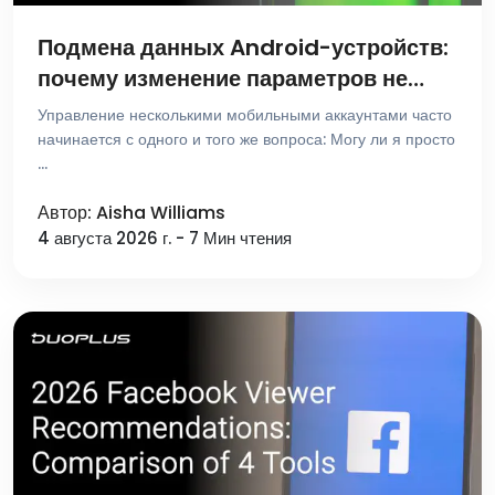
Подмена данных Android-устройств:
почему изменение параметров не
создает новую среду устройства
Управление несколькими мобильными аккаунтами часто
начинается с одного и того же вопроса: Могу ли я просто
…
Автор: Aisha Williams
4 августа 2026 г. - 7 Мин чтения