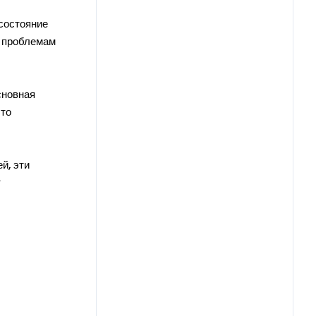
состояние
к проблемам
сновная
что
й, эти
т