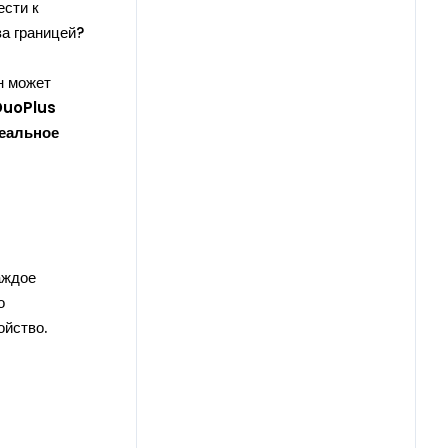
сти к
а границей?
н может
 DuoPlus
реальное
аждое
о
ойство.