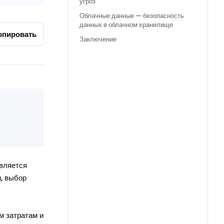
угроз
Облачные данные — безопасность
данных в облачном хранилище
опировать
Заключение
является
и, выбор
м затратам и