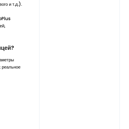
го и т.д.).
oPlus
ей,
ицей?
раметры
к реальное