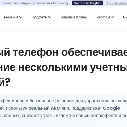
h to another language for easier browsing.
Switch to English
Do not show
Решения
Продукты
Ценовые планы
Ресурсы
Ск
ый телефон обеспечива
ние несколькими учетн
й?
ффективное и безопасное решение для управления нескол
цей, используя реальный ARM чип, поддерживает Google
ть данных, снижает угрозы взлома и повышает эффективнос