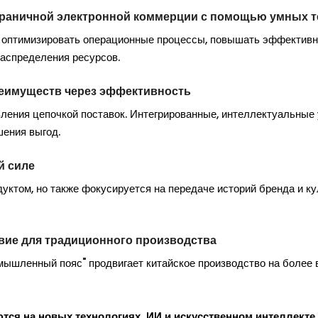
граничной электронной коммерции с помощью умных т
 оптимизировать операционные процессы, повышать эффективн
распределения ресурсов.
преимуществ через эффективность
ления цепочкой поставок. Интегрированные, интеллектуальные 
ения выгод.
й силе
уктом, но также фокусируется на передаче историй бренда и к
твие для традиционного производства
мышленный пояс" продвигает китайское производство на более
тся на новых технологиях, ИИ и искусственном интеллекте,