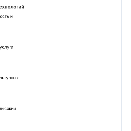
ехнологий
ость и
услуги
ультурных
 высокий