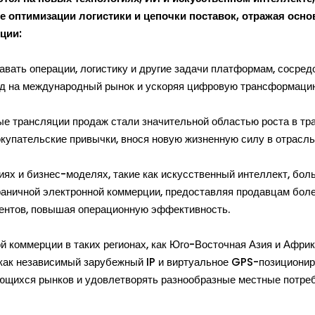
е оптимизации логистики и цепочки поставок, отражая осн
ции:
вать операции, логистику и другие задачи платформам, сосред
ход на международный рынок и ускоряя цифровую трансформаци
е трансляции продаж стали значительной областью роста в тр
купательские привычки, внося новую жизненную силу в отрасль
иях и бизнес-моделях, такие как искусственный интеллект, бо
раничной электронной коммерции, предоставляя продавцам бол
иентов, повышая операционную эффективность.
 коммерции в таких регионах, как Юго-Восточная Азия и Африка
как независимый зарубежный IP и виртуальное GPS-позиционир
ющихся рынков и удовлетворять разнообразные местные потреб