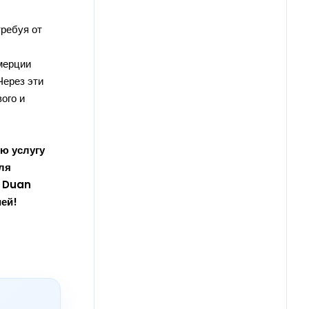
ребуя от
мерции
Через эти
ого и
ую услугу
ля
n Duan
ей!