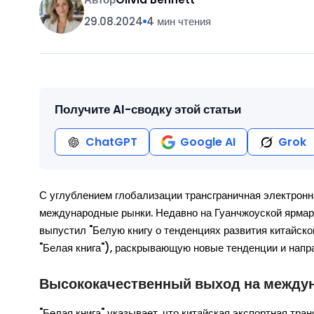
29.08.2024
4 мин чтения
Получите AI-сводку этой статьи
ChatGPT
Google AI
Grok
С углублением глобализации трансграничная электронн
международные рынки. Недавно на Гуанчжоуской ярма
выпустил "Белую книгу о тенденциях развития китайск
"Белая книга"), раскрывающую новые тенденции и напр
Высококачественный выход на междун
"Белая книга" указывает, что китайская экспортная тр