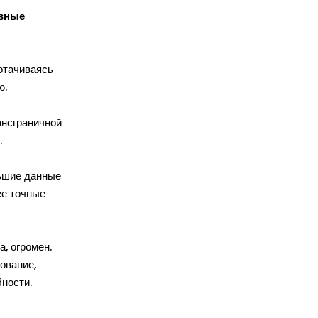
овные
отачиваясь
ю.
ансграничной
.
льшие данные
ее точные
, огромен.
ование,
ности.