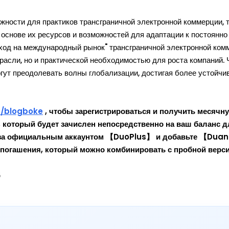
ности для практиков трансграничной электронной коммерции, т
основе их ресурсов и возможностей для адаптации к постоянно
од на международный рынок" трансграничной электронной ком
расли, но и практической необходимостью для роста компаний. 
гут преодолевать волны глобализации, достигая более устойчив
t/blogboke
, чтобы зарегистрироваться и получить месячн
, который будет зачислен непосредственно на ваш баланс д
е за официальным аккаунтом 【DuoPlus】 и добавьте 【Dua
огашения, который можно комбинировать с пробной верси
6