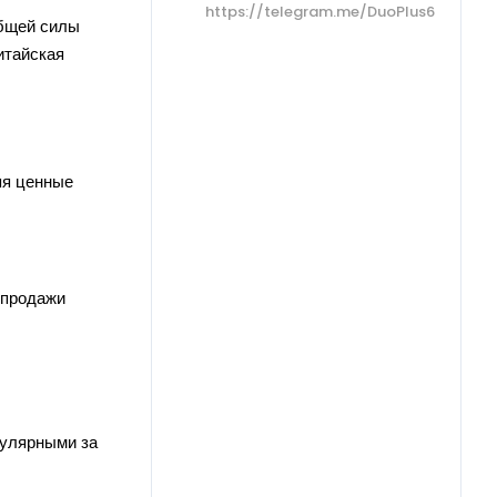
https://telegram.me/DuoPlus6
общей силы
итайская
яя ценные
 продажи
пулярными за