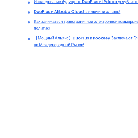
Исследование будущего: DuoPlus и IPdodo углубляют 
DuoPlus и Alibaba Cloud заключили альянс!
Как заниматься трансграничной электронной коммерци
политик!
【Мощный Альянс】DuoPlus и kookeey Заключают Глубо
на Международный Рынок!