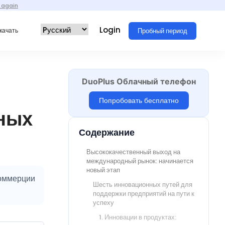
 again
Login
Пробный период
качать
DuoPlus Облачный телефон
Попробовать бесплатно
нных
Содержание
Высококачественный выход на
международный рынок: начинается
новый этап
коммерции
Шесть инновационных путей для
поддержки предприятий на пути к
успеху
1. Инновации в продуктах: