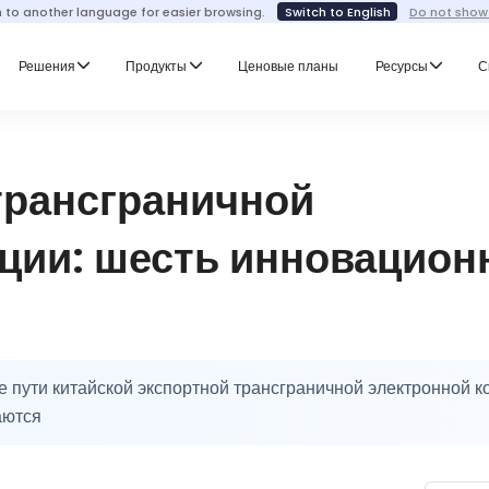
h to another language for easier browsing.
Switch to English
Do not show
Решения
Продукты
Ценовые планы
Ресурсы
С
трансграничной
ции: шесть инновацио
 пути китайской экспортной трансграничной электронной 
аются