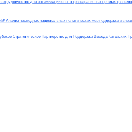
сотрудничество для оптимизации опыта трансграничных прямых трансля
ей? Анализ последних национальных политических мер поддержки и вне
кое Стратегическое Партнерство для Поддержки Выхода Китайских П