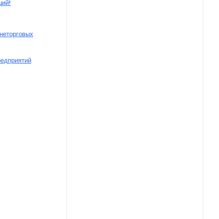
ций!
шнеторговых
редприятий