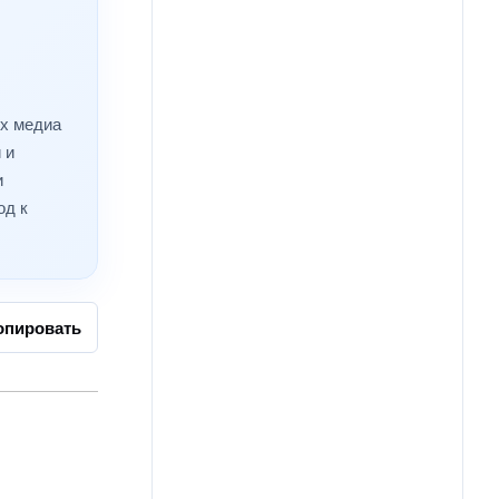
ых медиа
 и
и
од к
опировать