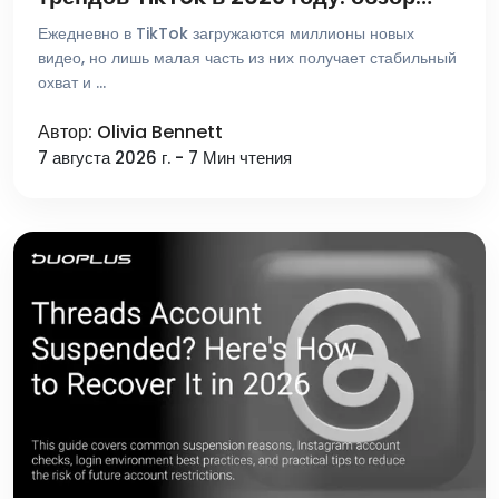
лучших платформ для поиска и
Ежедневно в TikTok загружаются миллионы новых
аналитики
видео, но лишь малая часть из них получает стабильный
охват и …
Автор: Olivia Bennett
7 августа 2026 г. - 7 Мин чтения