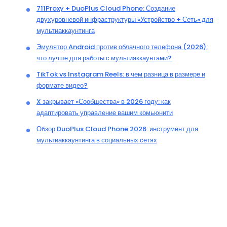
711Proxy + DuoPlus Cloud Phone: Создание
двухуровневой инфраструктуры «Устройство + Сеть» для
мультиаккаунтинга
Эмулятор Android против облачного телефона (2026):
что лучше для работы с мультиаккаунтами?
TikTok vs Instagram Reels: в чем разница в размере и
формате видео?
X закрывает «Сообщества» в 2026 году: как
адаптировать управление вашим комьюнити
Обзор DuoPlus Cloud Phone 2026: инструмент для
мультиаккаунтинга в социальных сетях