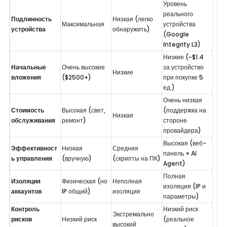
Уровень 
реального 
Подлинность 
Низкая (легко 
Максимальная
устройства 
устройства
обнаружить)
(Google 
Integrity L3)
Низкие (~$1.4 
Начальные 
Очень высокие 
за устройство 
Низкие
вложения
($2500+)
при покупке 5 
ед.)
Очень низкая 
Стоимость 
Высокая (свет, 
(поддержка на 
Низкая
обслуживания
ремонт)
стороне 
провайдера)
Высокая (веб-
Эффективност
Низкая 
Средняя 
панель + AI 
ь управления
(вручную)
(скрипты на ПК)
Agent)
Полная 
Изоляция 
Физическая (но 
Неполная 
изоляция (IP и 
аккаунтов
IP общий)
изоляция
параметры)
Контроль 
Низкий риск 
Экстремально 
рисков 
Низкий риск
(реальное 
высокий