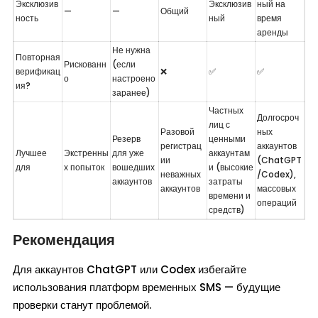
Эксклюзив
Эксклюзив
ный на 
—
—
Общий
ность
ный
время 
аренды
Не нужна 
Повторная 
Рискованн
(если 
верификац
❌
✅
✅
о
настроено 
ия?
заранее)
Частных 
Долгосроч
лиц с 
Разовой 
ных 
Резерв 
ценными 
регистрац
аккаунтов 
Лучшее 
Экстренны
для уже 
аккаунтам
ии 
(ChatGPT
для
х попыток
вошедших 
и (высокие 
неважных 
/Codex), 
аккаунтов
затраты 
аккаунтов
массовых 
времени и 
операций
средств)
Рекомендация
Для аккаунтов ChatGPT или Codex избегайте
использования платформ временных SMS — будущие
проверки станут проблемой.