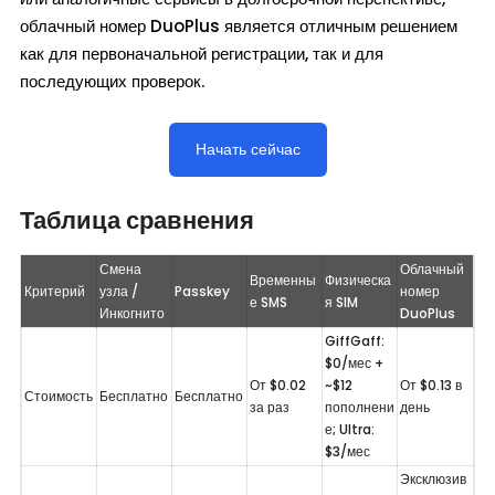
облачный номер DuoPlus является отличным решением
как для первоначальной регистрации, так и для
последующих проверок.
Начать сейчас
Таблица сравнения
Смена 
Облачный 
Временны
Физическа
Критерий
узла / 
Passkey
номер 
е SMS
я SIM
Инкогнито
DuoPlus
GiffGaff: 
$0/мес + 
От $0.02 
~$12 
От $0.13 в 
Стоимость
Бесплатно
Бесплатно
за раз
пополнени
день
е; Ultra: 
$3/мес
Эксклюзив