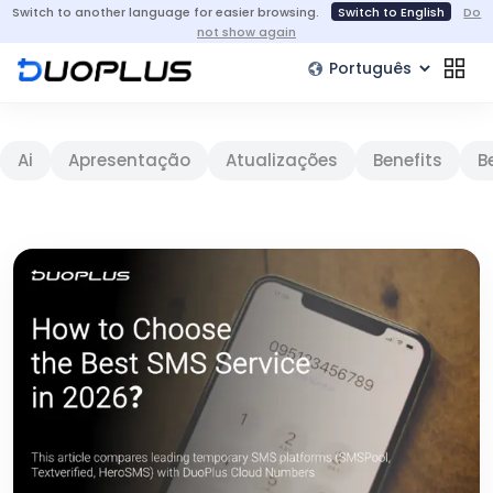
Switch to another language for easier browsing.
Switch to English
Do
not show again
Ai
Apresentação
Atualizações
Benefits
B