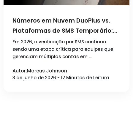
Números em Nuvem DuoPlus vs.
Plataformas de SMS Temporário:
Como Escolher o Melhor Serviço de
Em 2026, a verificação por SMS continua
sendo uma etapa crítica para equipes que
SMS em 2026
gerenciam múltiplas contas em …
Autor:Marcus Johnson
3 de junho de 2026 - 12 Minutos de Leitura