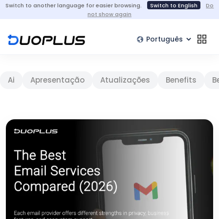
Switch to another language for easier browsing.
Switch to English
Do
not show again
Ai
Apresentação
Atualizações
Benefits
B