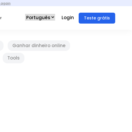
 again
Login
Teste grátis
r
Ganhar dinheiro online
Tools