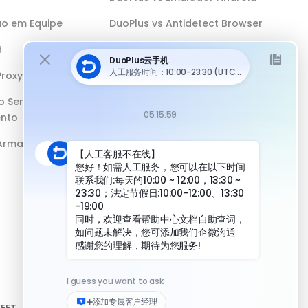
o em Equipe
DuoPlus vs Antidetect Browser
B
DuoPlus vs Telefone Físico
Proxy
o Sem
nto
 Armazenamento
Recursos