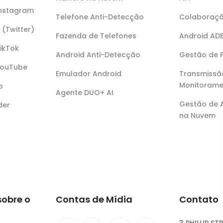
Instagram
Telefone Anti-Detecção
Colaboraçã
 (Twitter)
Fazenda de Telefones
Android AD
TikTok
Android Anti-Detecção
Gestão de 
YouTube
Emulador Android
Transmissã
Monitorame
o
Agente DUO+ AI
Gestão de
der
na Nuvem
sobre o
Contas de Mídia
Contato