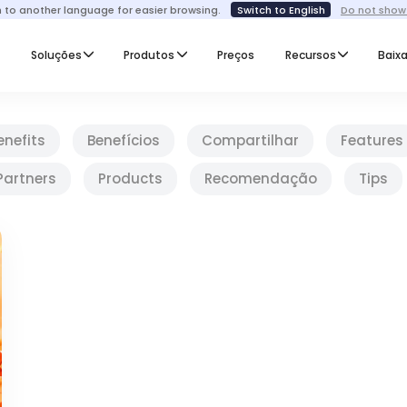
h to another language for easier browsing.
Switch to English
Do not show
I
Soluções
Produtos
Preços
Recursos
Baixa
enefits
Benefícios
Compartilhar
Features
Partners
Products
Recomendação
Tips