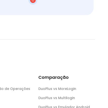
Comparação
ção de Operações
DuoPlus vs MoreLogin
DuoPlus vs Multilogin
DuoPlus vs Emulador Android