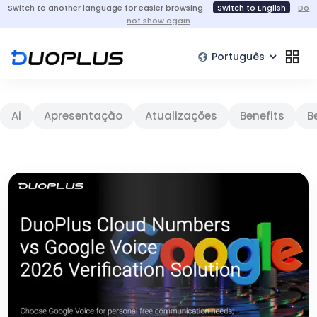
Switch to another language for easier browsing.
Switch to English
Do
not show again
Ai
Apresentação
Atualizações
Benefits
B