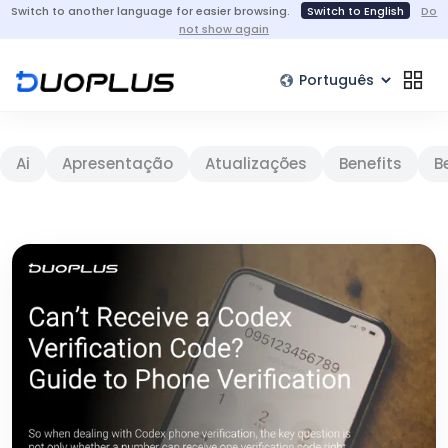
Switch to another language for easier browsing.
Switch to English
Do
not show again
Ai
Apresentação
Atualizações
Benefits
B