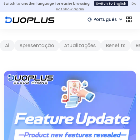
Switch to another language for easier browsing.
Switch to English
Do
not show again
Ai
Apresentação
Atualizações
Benefits
B