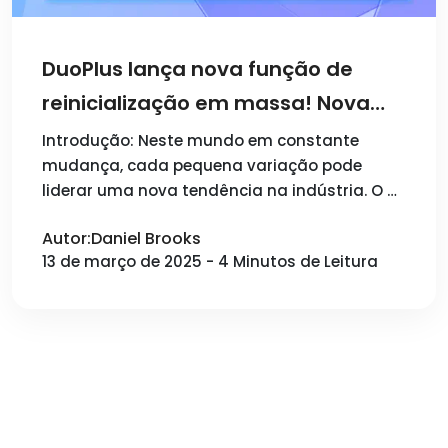
DuoPlus lança nova função de
reinicialização em massa! Nova
função de área de transferência
Introdução: Neste mundo em constante
mudança, cada pequena variação pode
na página de controle de grupo
liderar uma nova tendência na indústria. O …
melhora a eficiência do trabalho!
Autor:Daniel Brooks
13 de março de 2025 - 4 Minutos de Leitura