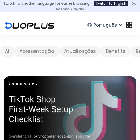
Switch to another language for easier browsing.
Switch to English
Do
not show again
Ai
Apresentação
Atualizações
Benefits
B