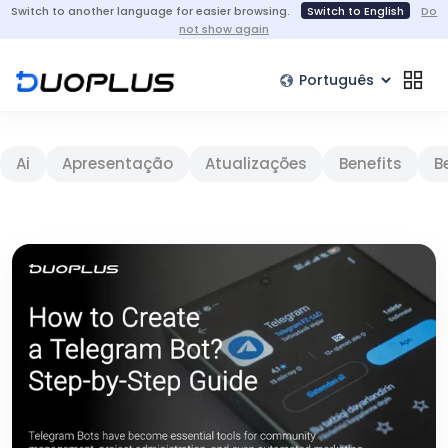
Switch to another language for easier browsing.
Switch to English
Do
not show again
Ai
Apresentação
Atualizações
Benefits
B