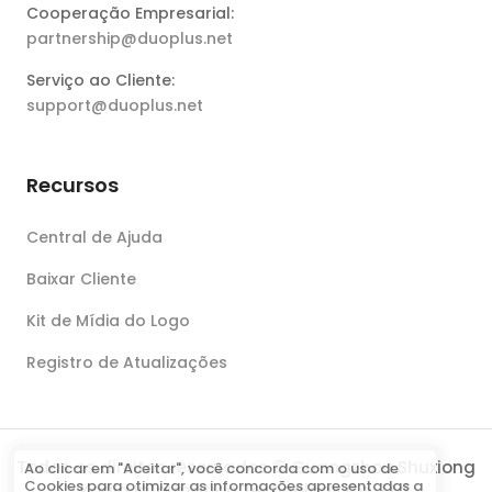
Cooperação Empresarial:
partnership@duoplus.net
Serviço ao Cliente:
support@duoplus.net
Recursos
Central de Ajuda
Baixar Cliente
Kit de Mídia do Logo
Registro de Atualizações
Todos os direitos reservados © Guangzhou Shuxiong
Ao clicar em "Aceitar", você concorda com o uso de
Cookies para otimizar as informações apresentadas a
Koala Information Technology Co., Ltd.