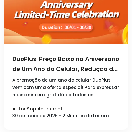
DuoPlus: Preço Baixo na Aniversário
de Um Ano do Celular, Redução de
5,8%, Erro de Novo em Um Ano!
A promoção de um ano do celular DuoPlus
vem com uma oferta especial! Para expressar
nossa sincera gratidão a todos os …
Autor:Sophie Laurent
30 de maio de 2025 - 2 Minutos de Leitura