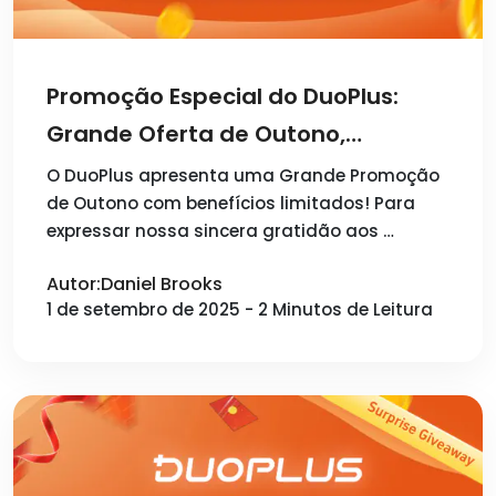
Promoção Especial do DuoPlus:
Grande Oferta de Outono,
Desconto de 5,9%, Frete Grátis por
O DuoPlus apresenta uma Grande Promoção
de Outono com benefícios limitados! Para
Tempo Limitado!
expressar nossa sincera gratidão aos …
Autor:Daniel Brooks
1 de setembro de 2025 - 2 Minutos de Leitura