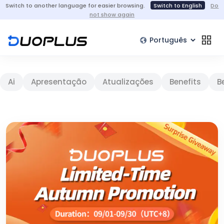
Switch to another language for easier browsing.
Switch to English
Do
not show again
Ai
Apresentação
Atualizações
Benefits
B